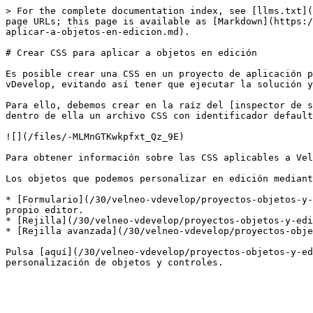
> For the complete documentation index, see [llms.txt](
page URLs; this page is available as [Markdown](https:/
aplicar-a-objetos-en-edicion.md).

# Crear CSS para aplicar a objetos en edición

Es posible crear una CSS en un proyecto de aplicación p
vDevelop, evitando así tener que ejecutar la solución y
Para ello, debemos crear en la raíz del [inspector de s
dentro de ella un archivo CSS con identificador default
![](/files/-MLMnGTKwkpfxt_Qz_9E)

Para obtener información sobre las CSS aplicables a Vel
Los objetos que podemos personalizar en edición mediant
* [Formulario](/30/velneo-vdevelop/proyectos-objetos-y-
propio editor.

* [Rejilla](/30/velneo-vdevelop/proyectos-objetos-y-edi
* [Rejilla avanzada](/30/velneo-vdevelop/proyectos-obje
Pulsa [aquí](/30/velneo-vdevelop/proyectos-objetos-y-ed