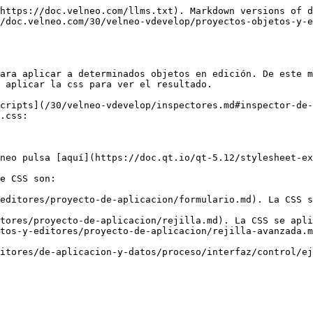
https://doc.velneo.com/llms.txt). Markdown versions of d
/doc.velneo.com/30/velneo-vdevelop/proyectos-objetos-y-e
ara aplicar a determinados objetos en edición. De este m
 aplicar la css para ver el resultado.

cripts](/30/velneo-vdevelop/inspectores.md#inspector-de-
.css:

neo pulsa [aquí](https://doc.qt.io/qt-5.12/stylesheet-ex
e CSS son:

editores/proyecto-de-aplicacion/formulario.md). La CSS s
tores/proyecto-de-aplicacion/rejilla.md). La CSS se apli
tos-y-editores/proyecto-de-aplicacion/rejilla-avanzada.m
itores/de-aplicacion-y-datos/proceso/interfaz/control/ej