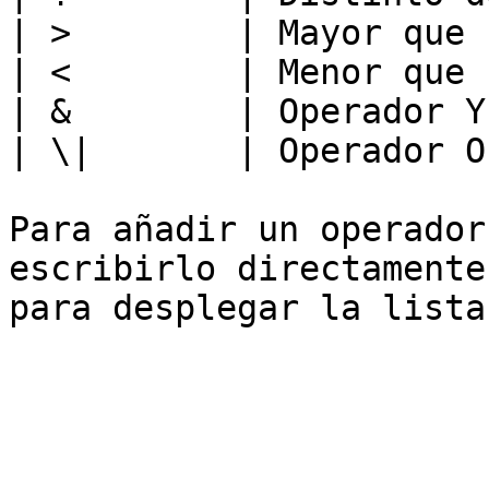
| >        | Mayor que 
| <        | Menor que 
| &        | Operador Y
| \|       | Operador O
Para añadir un operador
escribirlo directamente