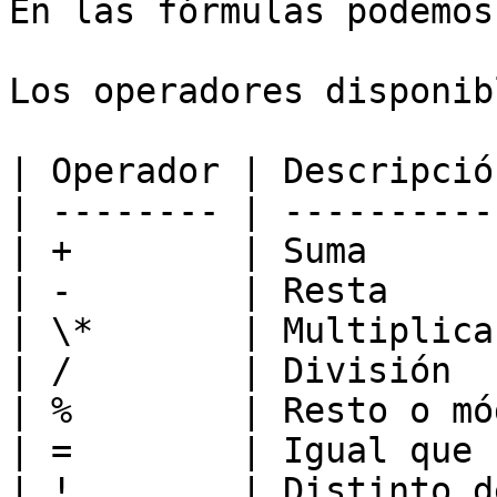
En las fórmulas podemos
Los operadores disponib
| Operador | Descripció
| -------- | ----------
| +        | Suma      
| -        | Resta     
| \*       | Multiplica
| /        | División  
| %        | Resto o mó
| =        | Igual que 
| !        | Distinto d