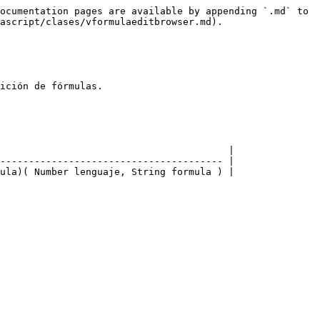
ocumentation pages are available by appending `.md` to 
ascript/clases/vformulaeditbrowser.md).

ición de fórmulas.

                                        |

--------------------------------------- |

ula)( Number lenguaje, String formula ) |
