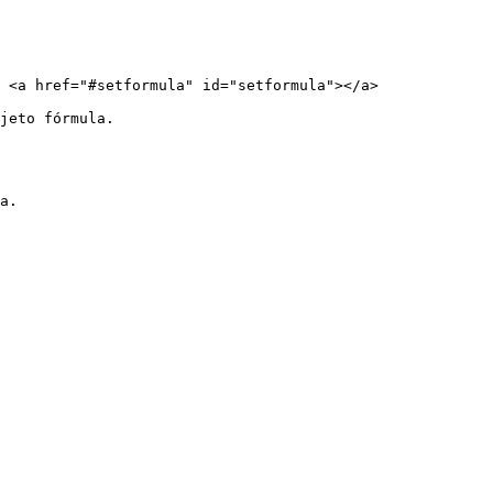
 <a href="#setformula" id="setformula"></a>

jeto fórmula.
