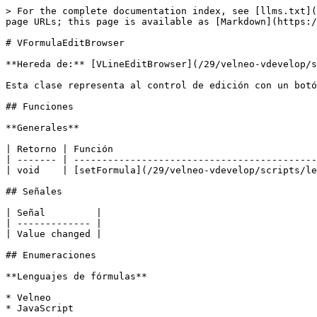
> For the complete documentation index, see [llms.txt](
page URLs; this page is available as [Markdown](https:/
# VFormulaEditBrowser

**Hereda de:** [VLineEditBrowser](/29/velneo-vdevelop/s
Esta clase representa al control de edición con un botó
## Funciones

**Generales**

| Retorno | Función                                    
| ------- | -------------------------------------------
| void    | [setFormula](/29/velneo-vdevelop/scripts/le
## Señales

| Señal         |

| ------------- |

| Value changed |

## Enumeraciones

**Lenguajes de fórmulas**

* Velneo

* JavaScript
