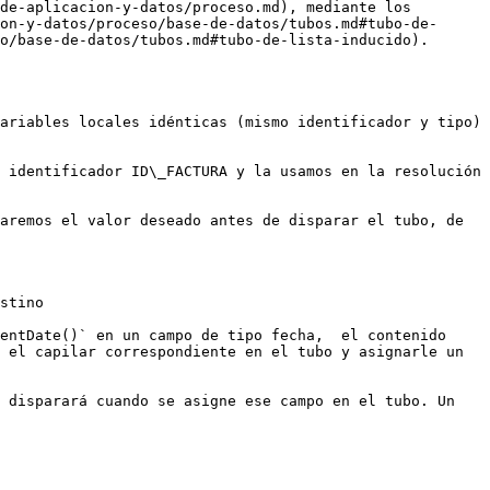
de-aplicacion-y-datos/proceso.md), mediante los 
on-y-datos/proceso/base-de-datos/tubos.md#tubo-de-
o/base-de-datos/tubos.md#tubo-de-lista-inducido).

ariables locales idénticas (mismo identificador y tipo) 
 identificador ID\_FACTURA y la usamos en la resolución 
aremos el valor deseado antes de disparar el tubo, de 
stino

entDate()` en un campo de tipo fecha,  el contenido 
 el capilar correspondiente en el tubo y asignarle un 
 disparará cuando se asigne ese campo en el tubo. Un 