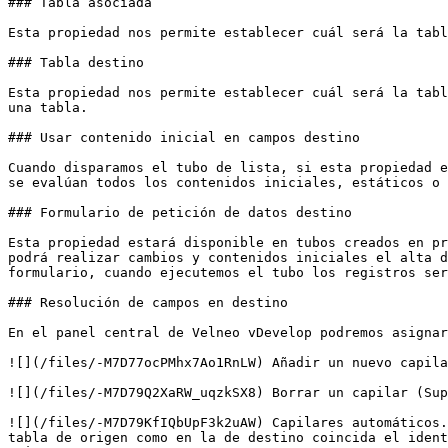
### Tabla asociada

Esta propiedad nos permite establecer cuál será la tabl
### Tabla destino

Esta propiedad nos permite establecer cuál será la tabl
una tabla.

### Usar contenido inicial en campos destino

Cuando disparamos el tubo de lista, si esta propiedad e
se evalúan todos los contenidos iniciales, estáticos o 
### Formulario de petición de datos destino

Esta propiedad estará disponible en tubos creados en pr
podrá realizar cambios y contenidos iniciales el alta d
formulario, cuando ejecutemos el tubo los registros ser
### Resolución de campos en destino

En el panel central de Velneo vDevelop podremos asignar
![](/files/-M7D77ocPMhx7Ao1RnLW) Añadir un nuevo capila
![](/files/-M7D79Q2XaRW_uqzkSX8) Borrar un capilar (Sup
![](/files/-M7D79KfIQbUpF3k2uAW) Capilares automáticos.
tabla de origen como en la de destino coincida el ident