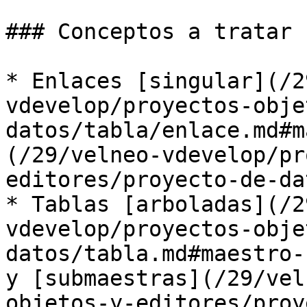
### Conceptos a tratar

* Enlaces [singular](/2
vdevelop/proyectos-obje
datos/tabla/enlace.md#m
(/29/velneo-vdevelop/pr
editores/proyecto-de-da
* Tablas [arboladas](/2
vdevelop/proyectos-obje
datos/tabla.md#maestro-
y [submaestras](/29/vel
objetos-y-editores/proy