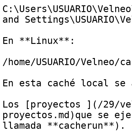
C:\Users\USUARIO\Velneo
and Settings\USUARIO\Ve
En **Linux**:

/home/USUARIO/Velneo/ca
En esta caché local se 
Los [proyectos ](/29/ve
proyectos.md)que se eje
llamada **cacherun**).
