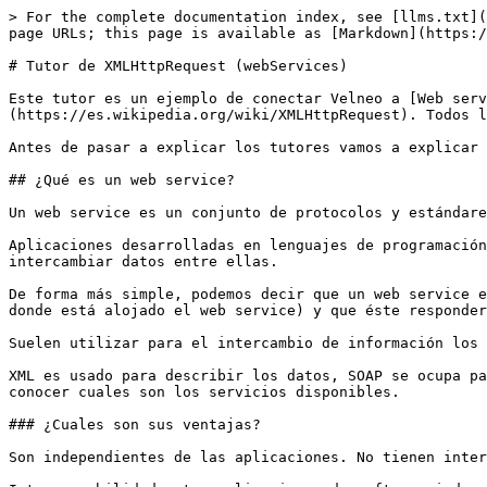
> For the complete documentation index, see [llms.txt](https://doc.velneo.com/llms.txt). Markdown versions of documentation pages are available by appending `.md` to page URLs; this page is available as [Markdown](https://doc.velneo.com/28/velneo-vtutor/tutores-de-scripts/tutor-de-xmlhttprequest-vwebservices.md).

# Tutor de XMLHttpRequest (webServices)

Este tutor es un ejemplo de conectar Velneo a [Web services](https://es.wikipedia.org/wiki/Servicio_web) usando [XMLHttpRequest](https://es.wikipedia.org/wiki/XMLHttpRequest). Todos los objetos de este tutor los encontrarás en la carpeta Tutores/Scripts/XMLHttpRequest (vWebServices).

Antes de pasar a explicar los tutores vamos a explicar una serie de conceptos básicos que debemos conocer sobre los webservices.

## ¿Qué es un web service?

Un web service es un conjunto de protocolos y estándares para intercambiar datos entre aplicaciones.

Aplicaciones desarrolladas en lenguajes de programación diferentes y que son ejecutadas sobre cualquier plataforma, pueden utilizar los servicios web para intercambiar datos entre ellas.

De forma más simple, podemos decir que un web service es una función que diferentes servicios o equipos utilizan, que solo se envían parámetros al servidor (lugar donde está alojado el web service) y que éste responderá a dicha petición.

Suelen utilizar para el intercambio de información los protocolos **XML**, **SOAP**, **WSDL** y **UDDI**.

XML es usado para describir los datos, SOAP se ocupa para la transferencia de los datos, WSDL se emplea para describir los servicios disponibles y UDDI se ocupa para conocer cuales son los servicios disponibles.

### ¿Cuales son sus ventajas?

Son independientes de las aplicaciones. No tienen interfaz GUI. Se comparte la lógica de datos y procesos.

Interoperabilidad entre aplicaciones de software independientemente de sus propiedades o de las plataformas sobre las que se instalen.

Al ser servicios Web, están basados en estándares y protocolos de texto. Esto hace más fácil acceder a su contenido y entender su funcionamiento.

Las especificaciones son gestionadas por una organización abierta (W3C) y se garantiza la interoperabilidad entre aplicaciones.

## ¿Qué es SOAP?

(*Simple Object Access Protocol*) es un protocolo escrito en XML para el intercambio de información entre aplicaciones. Es un formato para enviar mensajes, diseñado especialmente para servir de comunicación en Internet, pudiendo extender los *HTTP headers*. Es una forma de definir qué información se envía y cómo mediante XML. Es un protocolo para acceder a un Web Service. Ejemplo:

```javascript
<SOAP-ENV:Envelope
 xmlns:SOAP-ENV="http://schemas.xmlsoap.org/soap/envelope/"   
 SOAP-ENV:encodingStyle="http://schemas.xmlsoap.org/soap/encoding/">    
    <SOAP-ENV:Body>
        <ns:getTemperatura xmlns:ns="http://j2ee.ua.es/ns">    
            <area>Alicante</area>
        </ns:getTemperatura>
    </SOAP-ENV:Body>
</SOAP-ENV:Envelope>
```

El mensaje SOAP está compuesto por un **envelope** (sobre), cuya estructura está formada por los siguientes elementos: **header** (cabecera) y **body** (cuerpo).

![](/files/-M7D7DzNIbgVKA2OjsrO)

## ¿Qué es el WSDL?

(*Web Services Description Language*) es un lenguaje basado en XML para describir los servicios web y cómo acceder a ellos. Se ocupa de definir los 