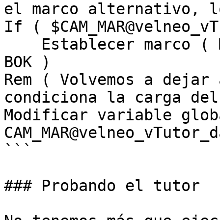
el marco alternativo, l
If ( $CAM_MAR@velneo_vT
    Establecer marco ( MAR_ALT@velneo_vTutor_app, 
BOK )

Rem ( Volvemos a dejar 
condiciona la carga del
Modificar variable globa
CAM_MAR@velneo_vTutor_d
```

### Probando el tutor
