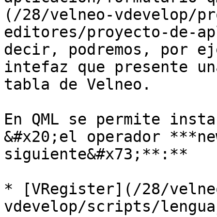
(/28/velneo-vdevelop/pr
editores/proyecto-de-ap
decir, podremos, por ej
intefaz que presente un
tabla de Velneo.

En QML se permite insta
&#x20;el operador ***ne
siguiente&#x73;**:**

* [VRegister](/28/velne
vdevelop/scripts/lengua