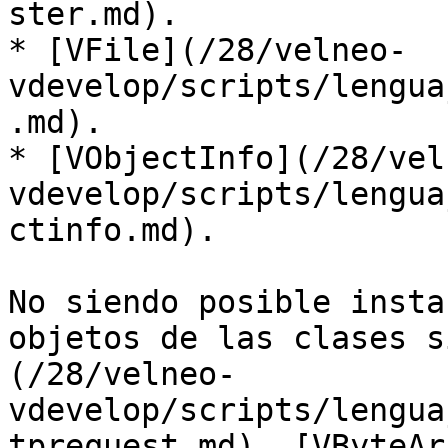
ster.md).

* [VFile](/28/velneo-
vdevelop/scripts/lengua
.md).

* [VObjectInfo](/28/vel
vdevelop/scripts/lengua
ctinfo.md).

No siendo posible insta
objetos de las clases s
(/28/velneo-
vdevelop/scripts/lengua
tprequest.md), [VByteAr