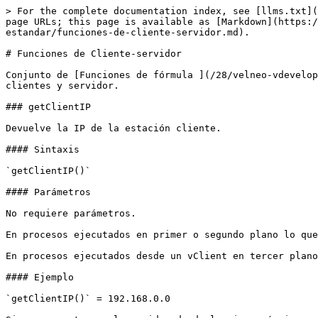
> For the complete documentation index, see [llms.txt](
page URLs; this page is available as [Markdown](https:/
estandar/funciones-de-cliente-servidor.md).

# Funciones de Cliente-servidor

Conjunto de [Funciones de fórmula ](/28/velneo-vdevelop
clientes y servidor.

### getClientIP

Devuelve la IP de la estación cliente.

#### Sintaxis

`getClientIP()`

#### Parámetros

No requiere parámetros.

En procesos ejecutados en primer o segundo plano lo que
En procesos ejecutados desde un vClient en tercer plano
#### Ejemplo

`getClientIP()` = 192.168.0.0
