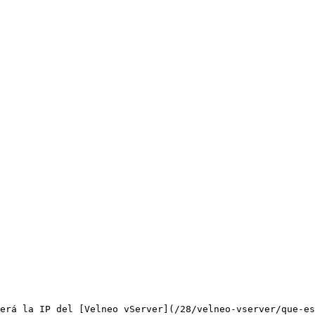
erá la IP del [Velneo vServer](/28/velneo-vserver/que-es