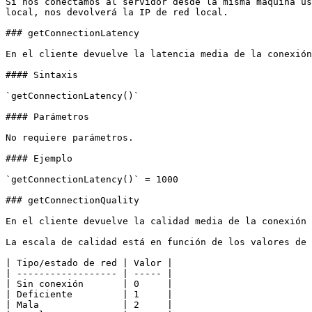
Si nos conectamos al servidor desde la misma máquina us
local, nos devolverá la IP de red local.

### getConnectionLatency

En el cliente devuelve la latencia media de la conexión
#### Sintaxis

`getConnectionLatency()`

#### Parámetros

No requiere parámetros.

#### Ejemplo

`getConnectionLatency()` = 1000

### getConnectionQuality

En el cliente devuelve la calidad media de la conexión 
La escala de calidad está en función de los valores de 
| Tipo/estado de red | Valor |

| ------------------ | ----- |

| Sin conexión       | 0     |

| Deficiente         | 1     |

| Mala               | 2     |
