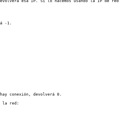
evolverá esa IP. Si lo hacemos usando la IP de red 
á -1.

hay conexión, devolverá 0.

 la red:
