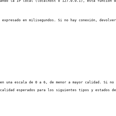
ando la IP local (localhost o 127.0.0.1), esta función d
 expresado en milisegundos. Si no hay conexión, devolver
en una escala de 0 a 6, de menor a mayor calidad. Si no 
calidad esperados para los siguientes tipos y estados de