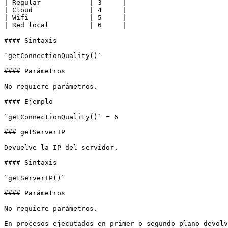
| Regular            | 3     |

| Cloud              | 4     |

| Wifi               | 5     |

| Red local          | 6     |

#### Sintaxis

`getConnectionQuality()`

#### Parámetros

No requiere parámetros.

#### Ejemplo

`getConnectionQuality()` = 6

### getServerIP

Devuelve la IP del servidor.

#### Sintaxis

`getServerIP()`

#### Parámetros

No requiere parámetros.

En procesos ejecutados en primer o segundo plano devolv