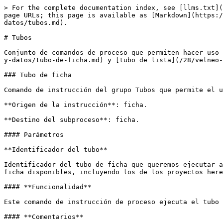
> For the complete documentation index, see [llms.txt](
page URLs; this page is available as [Markdown](https:/
datos/tubos.md).

# Tubos

Conjunto de comandos de proceso que permiten hacer uso 
y-datos/tubo-de-ficha.md) y [tubo de lista](/28/velneo-
### Tubo de ficha

Comando de instrucción del grupo Tubos que permite el u
**Origen de la instrucción**: ficha.

**Destino del subproceso**: ficha.

#### Parámetros

**Identificador del tubo**

Identificador del tubo de ficha que queremos ejecutar a
ficha disponibles, incluyendo los de los proyectos here
#### **Funcionalidad**

Este comando de instrucción de proceso ejecuta el tubo 
#### **Comentarios**
