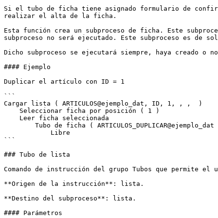
Si el tubo de ficha tiene asignado formulario de confir
realizar el alta de la ficha.

Esta función crea un subproceso de ficha. Este subproce
subproceso no será ejecutado. Este subproceso es de sol
Dicho subproceso se ejecutará siempre, haya creado o no
#### Ejemplo

Duplicar el artículo con ID = 1

```

Cargar lista ( ARTICULOS@ejemplo_dat, ID, 1, , ,  )

    Seleccionar ficha por posición ( 1 )

    Leer ficha seleccionada

        Tubo de ficha ( ARTICULOS_DUPLICAR@ejemplo_dat )

            Libre

```

### Tubo de lista

Comando de instrucción del grupo Tubos que permite el u
**Origen de la instrucción**: lista.

**Destino del subproceso**: lista.

#### Parámetros
