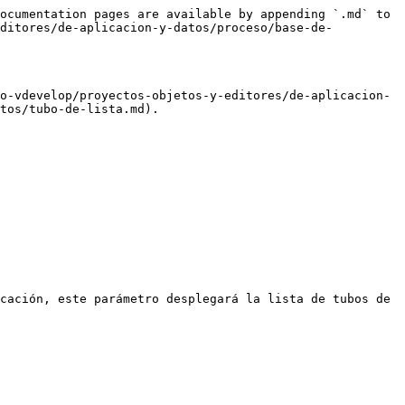
ocumentation pages are available by appending `.md` to 
editores/de-aplicacion-y-datos/proceso/base-de-
o-vdevelop/proyectos-objetos-y-editores/de-aplicacion-
tos/tubo-de-lista.md).

cación, este parámetro desplegará la lista de tubos de 