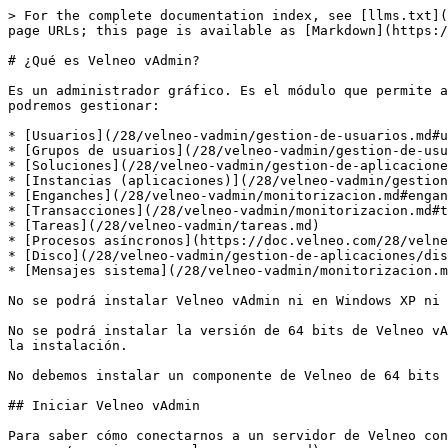
> For the complete documentation index, see [llms.txt](
page URLs; this page is available as [Markdown](https:/
# ¿Qué es Velneo vAdmin?

Es un administrador gráfico. Es el módulo que permite a
podremos gestionar:

* [Usuarios](/28/velneo-vadmin/gestion-de-usuarios.md#u
* [Grupos de usuarios](/28/velneo-vadmin/gestion-de-usu
* [Soluciones](/28/velneo-vadmin/gestion-de-aplicacione
* [Instancias (aplicaciones)](/28/velneo-vadmin/gestion
* [Enganches](/28/velneo-vadmin/monitorizacion.md#engan
* [Transacciones](/28/velneo-vadmin/monitorizacion.md#t
* [Tareas](/28/velneo-vadmin/tareas.md)

* [Procesos asíncronos](https://doc.velneo.com/28/velne
* [Disco](/28/velneo-vadmin/gestion-de-aplicaciones/dis
* [Mensajes sistema](/28/velneo-vadmin/monitorizacion.m
No se podrá instalar Velneo vAdmin ni en Windows XP ni 
No se podrá instalar la versión de 64 bits de Velneo vA
la instalación.

No debemos instalar un componente de Velneo de 64 bits 
## Iniciar Velneo vAdmin

Para saber cómo conectarnos a un servidor de Velneo co