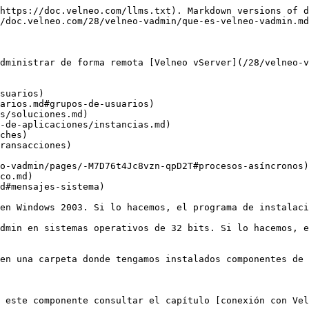
https://doc.velneo.com/llms.txt). Markdown versions of d
/doc.velneo.com/28/velneo-vadmin/que-es-velneo-vadmin.md
dministrar de forma remota [Velneo vServer](/28/velneo-v
suarios)

arios.md#grupos-de-usuarios)

s/soluciones.md)

-de-aplicaciones/instancias.md)

ches)

ransacciones)

o-vadmin/pages/-M7D76t4Jc8vzn-qpD2T#procesos-asíncronos)

co.md)

d#mensajes-sistema)

en Windows 2003. Si lo hacemos, el programa de instalaci
dmin en sistemas operativos de 32 bits. Si lo hacemos, e
en una carpeta donde tengamos instalados componentes de 
n este componente consultar el capítulo [conexión con Vel