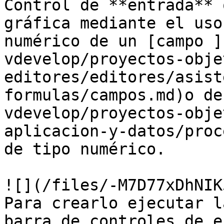
Control de **entrada** 
gráfica mediante el uso
numérico de un [campo ]
vdevelop/proyectos-obje
editores/editores/asist
formulas/campos.md)o de
vdevelop/proyectos-obje
aplicacion-y-datos/proc
de tipo numérico.

![](/files/-M7D77xDhNIK
Para crearlo ejecutar l
barra de controles de e