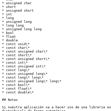
* unsigned char

* short

* unsigned short

* int

* long

* unsigned long

* long long

* unsigned long long

* bool

* float

* double

* const void\*

* const char\*

* const unsigned char\*

* const short\*

* const unsigned short\*

* const int\*

* const unsigned int\*

* const long\*

* const unsigned long\*

* const long\* long\*

* const unsigned long\* long\*

* const bool\*

* const float\*

* const double\*

## Notas

Si nuestra aplicación va a hacer uso de una librería ex
distribuirla de forma automática.
