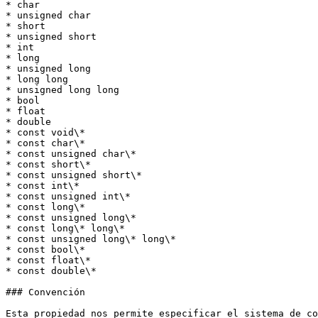
* char

* unsigned char

* short

* unsigned short

* int

* long

* unsigned long

* long long

* unsigned long long

* bool

* float

* double

* const void\*

* const char\*

* const unsigned char\*

* const short\*

* const unsigned short\*

* const int\*

* const unsigned int\*

* const long\*

* const unsigned long\*

* const long\* long\*

* const unsigned long\* long\*

* const bool\*

* const float\*

* const double\*

### Convención

Esta propiedad nos permite especificar el sistema de co