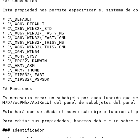
### Convención

Esta propiedad nos permite especificar el sistema de co
* C\_DEFAULT

* C\_X86\_DEFAULT

* C\_X86\_WIN32\_STD

* C\_X86\_WIN32\_FAST\_MS

* C\_X86\_WIN32\_FAST\_GNU

* C\_X86\_WIN32\_THIS\_MS

* C\_X86\_WIN32\_THIS\_GNU

* C\_X64\_WIN64

* C\_X64\_SYSV

* C\_PPC32\_DARWIN

* C\_ARM\_ARM

* C\_ARM\_THUMB

* C\_MIPS32\_EABI

* C\_MIPS32\_PSPSDK

## Funciones

Es necesario crear un subobjeto por cada función que se
M7D77ocPMhx7Ao1RnLW) del panel de subobjetos del panel 
Esto hará que se añada el nuevo sub-objeto función al p
Para editar sus propiedades, haremos doble clic sobre e
### Identificador
