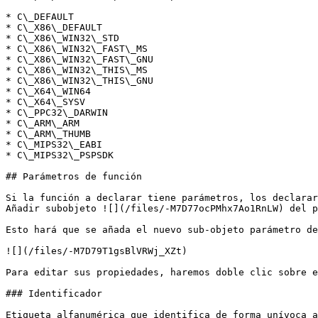
* C\_DEFAULT

* C\_X86\_DEFAULT

* C\_X86\_WIN32\_STD

* C\_X86\_WIN32\_FAST\_MS

* C\_X86\_WIN32\_FAST\_GNU

* C\_X86\_WIN32\_THIS\_MS

* C\_X86\_WIN32\_THIS\_GNU

* C\_X64\_WIN64

* C\_X64\_SYSV

* C\_PPC32\_DARWIN

* C\_ARM\_ARM

* C\_ARM\_THUMB

* C\_MIPS32\_EABI

* C\_MIPS32\_PSPSDK

## Parámetros de función

Si la función a declarar tiene parámetros, los declarar
Añadir subobjeto ![](/files/-M7D77ocPMhx7Ao1RnLW) del p
Esto hará que se añada el nuevo sub-objeto parámetro de
![](/files/-M7D79T1gsBlVRWj_XZt)

Para editar sus propiedades, haremos doble clic sobre e
### Identificador

Etiqueta alfanumérica que identifica de forma unívoca a