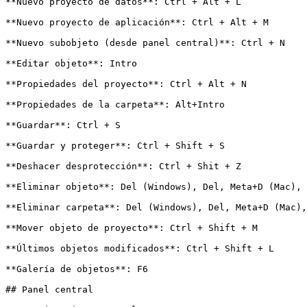
**Nuevo proyecto de datos**: Ctrl + Alt + L

**Nuevo proyecto de aplicación**: Ctrl + Alt + M

**Nuevo subobjeto (desde panel central)**: Ctrl + N

**Editar objeto**: Intro

**Propiedades del proyecto**: Ctrl + Alt + N

**Propiedades de la carpeta**: Alt+Intro

**Guardar**: Ctrl + S

**Guardar y proteger**: Ctrl + Shift + S

**Deshacer desprotección**: Ctrl + Shit + Z

**Eliminar objeto**: Del (Windows), Del, Meta+D (Mac), 
**Eliminar carpeta**: Del (Windows), Del, Meta+D (Mac),
**Mover objeto de proyecto**: Ctrl + Shift + M

**Últimos objetos modificados**: Ctrl + Shift + L

**Galería de objetos**: F6

## Panel central
