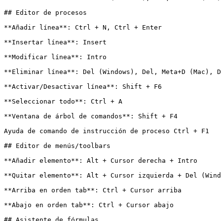
## Editor de procesos

**Añadir línea**: Ctrl + N, Ctrl + Enter

**Insertar línea**: Insert

**Modificar línea**: Intro

**Eliminar línea**: Del (Windows), Del, Meta+D (Mac), D
**Activar/Desactivar línea**: Shift + F6

**Seleccionar todo**: Ctrl + A

**Ventana de árbol de comandos**: Shift + F4

Ayuda de comando de instrucción de proceso Ctrl + F1

## Editor de menús/toolbars

**Añadir elemento**: Alt + Cursor derecha + Intro

**Quitar elemento**: Alt + Cursor izquierda + Del (Wind
**Arriba en orden tab**: Ctrl + Cursor arriba

**Abajo en orden tab**: Ctrl + Cursor abajo

## Asistente de fórmulas
