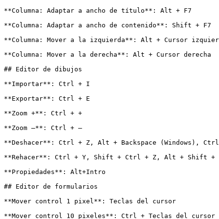
**Columna: Adaptar a ancho de título**: Alt + F7

**Columna: Adaptar a ancho de contenido**: Shift + F7

**Columna: Mover a la izquierda**: Alt + Cursor izquier
**Columna: Mover a la derecha**: Alt + Cursor derecha

## Editor de dibujos

**Importar**: Ctrl + I

**Exportar**: Ctrl + E

**Zoom +**: Ctrl + +

**Zoom –**: Ctrl + –

**Deshacer**: Ctrl + Z, Alt + Backspace (Windows), Ctrl
**Rehacer**: Ctrl + Y, Shift + Ctrl + Z, Alt + Shift + 
**Propiedades**: Alt+Intro

## Editor de formularios

**Mover control 1 pixel**: Teclas del cursor

**Mover control 10 pixeles**: Ctrl + Teclas del cursor
