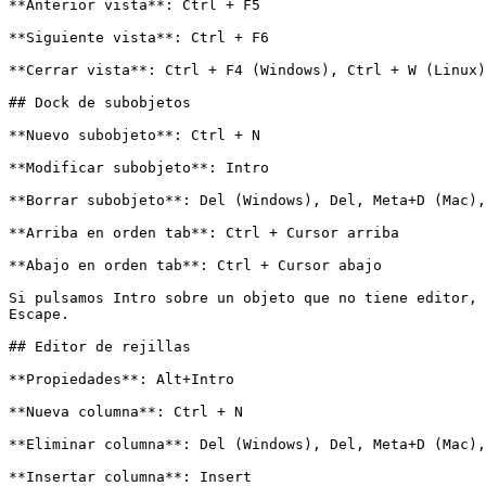
**Anterior vista**: Ctrl + F5

**Siguiente vista**: Ctrl + F6

**Cerrar vista**: Ctrl + F4 (Windows), Ctrl + W (Linux)
## Dock de subobjetos

**Nuevo subobjeto**: Ctrl + N

**Modificar subobjeto**: Intro

**Borrar subobjeto**: Del (Windows), Del, Meta+D (Mac),
**Arriba en orden tab**: Ctrl + Cursor arriba

**Abajo en orden tab**: Ctrl + Cursor abajo

Si pulsamos Intro sobre un objeto que no tiene editor, 
Escape.

## Editor de rejillas

**Propiedades**: Alt+Intro

**Nueva columna**: Ctrl + N

**Eliminar columna**: Del (Windows), Del, Meta+D (Mac),
**Insertar columna**: Insert
