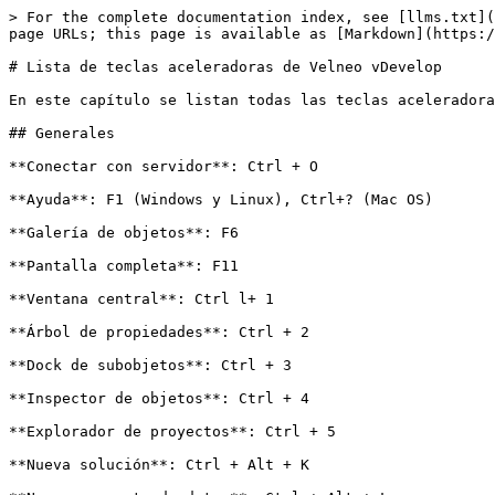
> For the complete documentation index, see [llms.txt](
page URLs; this page is available as [Markdown](https:/
# Lista de teclas aceleradoras de Velneo vDevelop

En este capítulo se listan todas las teclas aceleradora
## Generales

**Conectar con servidor**: Ctrl + O

**Ayuda**: F1 (Windows y Linux), Ctrl+? (Mac OS)

**Galería de objetos**: F6

**Pantalla completa**: F11

**Ventana central**: Ctrl l+ 1

**Árbol de propiedades**: Ctrl + 2

**Dock de subobjetos**: Ctrl + 3

**Inspector de objetos**: Ctrl + 4

**Explorador de proyectos**: Ctrl + 5

**Nueva solución**: Ctrl + Alt + K
