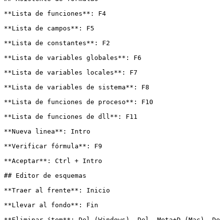
**Lista de funciones**: F4

**Lista de campos**: F5

**Lista de constantes**: F2

**Lista de variables globales**: F6

**Lista de variables locales**: F7

**Lista de variables de sistema**: F8

**Lista de funciones de proceso**: F10

**Lista de funciones de dll**: F11

**Nueva linea**: Intro

**Verificar fórmula**: F9

**Aceptar**: Ctrl + Intro

## Editor de esquemas

**Traer al frente**: Inicio

**Llevar al fondo**: Fin

**Eliminar ítem**: Del (Windows), Del, Meta+D (Mac), De