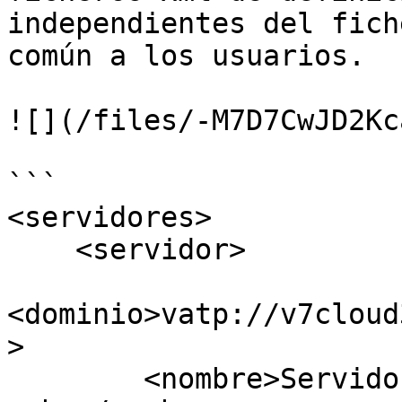
independientes del fich
común a los usuarios.

![](/files/-M7D7CwJD2Kc
```

<servidores>

    <servidor>

<dominio>vatp://v7cloud
>

        <nombre>Servidor de desarrollo en la 