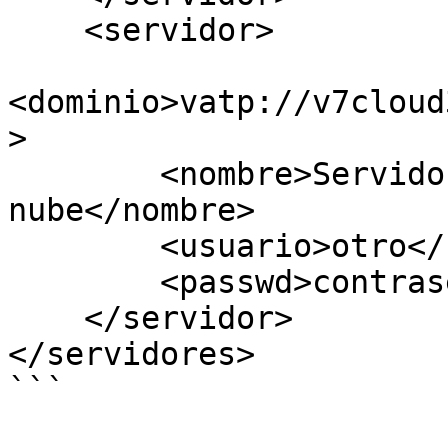
    <servidor>

<dominio>vatp://v7cloud
>

        <nombre>Servidor de despliegue en la 
nube</nombre>

        <usuario>otro</usuario>

        <passwd>contraseña</passwd>

    </servidor>

</servidores>

```
