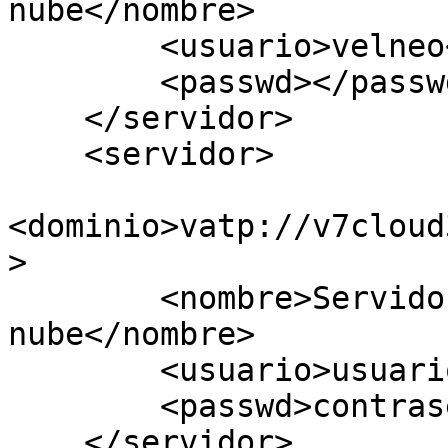
nube</nombre>

        <usuario>velneo</usuario>

        <passwd></passwd>

    </servidor>

    <servidor>

<dominio>vatp://v7cloud
>

        <nombre>Servidor de pruebas en la 
nube</nombre>

        <usuario>usuario</usuario>

        <passwd>contraseña</passwd>

    </servidor>
