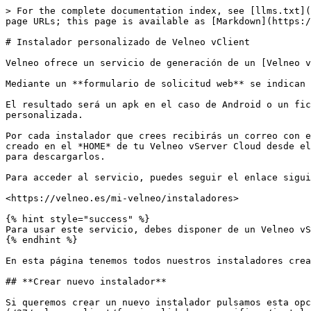
> For the complete documentation index, see [llms.txt](https://doc.velneo.com/llms.txt). Markdown versions of documentation pages are available by appending `.md` to page URLs; this page is available as [Markdown](https://doc.velneo.com/27/velneo-vclient/funcionalidades-especificas/instalador-personalizado-de-velneo-vclient.md).

# Instalador personalizado de Velneo vClient

Velneo ofrece un servicio de generación de un [Velneo vClient](/27/velneo-vclient/que-es-velneo-vclient.md) personalizado para **Windows (64 bits)** y **Android**.

Mediante un **formulario de solicitud web** se indican los textos, su configuración y las imágenes que se usarán.

El resultado será un apk en el caso de Android o un fichero ejecutable en el caso de Windows que instalarán Velneo vClient y generará una ventana de conexión personalizada.

Por cada instalador que crees recibirás un correo con el enlace para su su descarga. Si bien ese enlace es temporal podrás encontrar todos los instaladores que has creado en el *HOME* de tu Velneo vServer Cloud desde el que lo hayas generado, al que puedes acceder vía [sftp](/27/velneo-cloud/explorador-de-archivos-cloud-sftp.md) para descargarlos.

Para acceder al servicio, puedes seguir el enlace siguiente:

<https://velneo.es/mi-velneo/instaladores>

{% hint style="success" %}
Para usar este servicio, debes disponer de un Velneo vServer Cloud. Te recomendamos uses el de la cuenta asociada a tu suscripción.
{% endhint %}

En esta página tenemos todos nuestros instaladores creados y contaremos con las siguientes opciones:

## **Crear nuevo instalador**

Si queremos crear un nuevo instalador pulsamos esta opción y nos mostrará un formulario con la información necesaria. Ver el punto [Formulario nuevo Instalador](/27/velneo-vclient/funcionalidades-especificas/instalador-personalizado-de-velneo-vclient.md#formulario-nuevo-instalador).

Toda la información necesaria para generar los instaladores se guarda en el directorio del Velneo vServer en Cloud asociado al email logueado (directorio `$HOME/installers`). De hecho, una vez generados los binarios instaladores (.exe en el caso de windows y .apk en el caso de Android) podrás encontrarlos también en esa carpeta (organizadas por `nombreInstalador/Version`).

{% hint style="danger" %}
No manipules esas carpetas de forma manual. Usar para ello la página de [Mis instaladores](https://velneo.es/mi-velneo/instaladores).
{% endhint %}

## Nueva versión

Si ya disponemos de un instalador creado y lo que queremos es generar una nueva versión, usaremos esta opción.

Nos preguntará si queremos duplicar la última versión disponible de este instalador o crearla desde cero. En el primer caso, en el siguiente formulario nos solicitará la nueva versión de nuestra aplicación y la versión de Velneo a usar. En el segundo caso nos mostrará el punto [Formulario nuevo Instalador](/27/velneo-vclient/funcionalidades-especificas/instalador-personalizado-de-velneo-vclient.md#formulario-nuevo-instalador).

## Eliminar seleccionados

Desde esta opción podemos eliminar definitivamente (tanto la configuración como los binarios creados en nuestro $HOME de Velneo Cloud) de nuestra lista de instaladores. Este paso es irreversible, así que úsalo con cuidado.

## Formulario nuevo instalador

Si pulsamos la opción **Crear nuevo Instalador**, debem