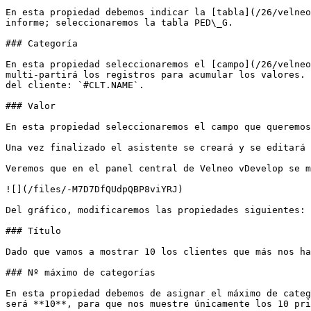
En esta propiedad debemos indicar la [tabla](/26/velneo
informe; seleccionaremos la tabla PED\_G.

### Categoría

En esta propiedad seleccionaremos el [campo](/26/velneo
multi-partirá los registros para acumular los valores. 
del cliente: `#CLT.NAME`.

### Valor

En esta propiedad seleccionaremos el campo que queremos
Una vez finalizado el asistente se creará y se editará 
Veremos que en el panel central de Velneo vDevelop se m
![](/files/-M7D7DfQUdpQBP8viYRJ)

Del gráfico, modificaremos las propiedades siguientes:

### Título

Dado que vamos a mostrar 10 los clientes que más nos ha
### Nº máximo de categorías

En esta propiedad debemos de asignar el máximo de categ
será **10**, para que nos muestre únicamente los 10 pri