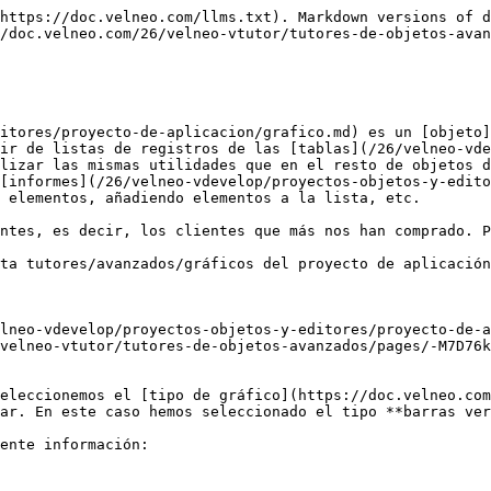
https://doc.velneo.com/llms.txt). Markdown versions of d
/doc.velneo.com/26/velneo-vtutor/tutores-de-objetos-avan
itores/proyecto-de-aplicacion/grafico.md) es un [objeto]
ir de listas de registros de las [tablas](/26/velneo-vde
lizar las mismas utilidades que en el resto de objetos d
[informes](/26/velneo-vdevelop/proyectos-objetos-y-edito
 elementos, añadiendo elementos a la lista, etc.

ntes, es decir, los clientes que más nos han comprado. P
ta tutores/avanzados/gráficos del proyecto de aplicación
lneo-vdevelop/proyectos-objetos-y-editores/proyecto-de-a
velneo-vtutor/tutores-de-objetos-avanzados/pages/-M7D76k
eleccionemos el [tipo de gráfico](https://doc.velneo.com
ar. En este caso hemos seleccionado el tipo **barras ver
ente información:
