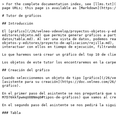
> For the complete documentation index, see [llms.txt](
page URLs; this page is available as [Markdown](https:/
# Tutor de gráficos

## Introducción

El [gráfico](/26/velneo-vdevelop/proyectos-objetos-y-ed
editores/objeto.md) que permite generar gráficos a part
datos/tabla.md). Al ser una vista de datos, podemos rea
objetos-y-editores/proyecto-de-aplicacion/rejilla.md), 
interactuar con ellos en tiempo de ejecución, filtrando
Lo que haremos será crear un gráfico del top 10 de clie
Los objetos de este tutor los encontraremos en la carpe
## Creación del gráfico

Cuando seleccionemos un objeto de tipo [gráfico](/26/ve
[asistente para su creación](https://doc.velneo.com/26/
gráfico).

En el primer paso del asistente se nos preguntará que s
M7D76kkfpwmqU0BNmq0#tipos-de-gráficos) que vamos al cre
En el segundo paso del asistente se nos pedirá la sigui
### Tabla
