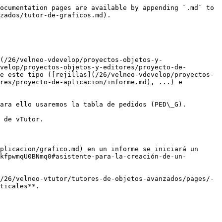
ocumentation pages are available by appending `.md` to 
zados/tutor-de-graficos.md).

(/26/velneo-vdevelop/proyectos-objetos-y-
velop/proyectos-objetos-y-editores/proyecto-de-
e este tipo ([rejillas](/26/velneo-vdevelop/proyectos-
res/proyecto-de-aplicacion/informe.md), ...) e 
ara ello usaremos la tabla de pedidos (PED\_G).

 de vTutor.

plicacion/grafico.md) en un informe se iniciará un 
kfpwmqU0BNmq0#asistente-para-la-creación-de-un-
/26/velneo-vtutor/tutores-de-objetos-avanzados/pages/-
ticales**.
