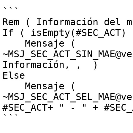
```

Rem ( Información del m
If ( isEmpty(#SEC_ACT) )
    Mensaje ( 
~MSJ_SEC_ACT_SIN_MAE@ve
Información, ,  )

Else

    Mensaje ( 
~MSJ_SEC_ACT_SEL_MAE@ve
#SEC_ACT+ " - " + #SEC_
```
