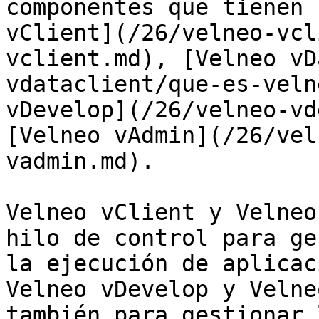
componentes que tienen 
vClient](/26/velneo-vcl
vclient.md), [Velneo vD
vdataclient/que-es-veln
vDevelop](/26/velneo-vd
[Velneo vAdmin](/26/vel
vadmin.md).

Velneo vClient y Velneo
hilo de control para ge
la ejecución de aplicac
Velneo vDevelop y Velne
también para gestionar 