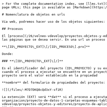
> For the complete documentation index, see [llms.txt](https://doc.velneo.com/llms.txt). Markdown versions of documentation pages are available by appending `.md` to page URLs; this page is available as [Markdown](https://doc.velneo.com/26/velneo-vmodapache/nomenclatura-de-objetos-en-urls.md).

# Nomenclatura de objetos en urls

Vía web, podremos hacer uso de los objetos siguientes:

## Procesos

El [proceso](/26/velneo-vdevelop/proyectos-objetos-y-editores/de-aplicacion-y-datos/proceso.md) es el objeto que se usará para componer y retornar el código html de las páginas que se desea servir. En una url un proceso se identificará de la forma siguiente:

**\[ID\_PROYECTO\_EXT]\[/]ID\_PROCESO\[.pro]**

Donde:

### **\[ID\_PROYECTO\_EXT]\[/]**

Es el identificador del proyecto (ID\_PROYECTO) y su extensión (EXT) donde está alojado el proceso que se desea ejecutar. Solamente será necesario especificarlo cuando el proceso a ejecutar se encuentre en un proyecto heredado. Si el proceso a ejecutar está en el proyecto actual no se especificará. El identificador del proyecto será el valor establecido en la propiedad

**nombre** del formulario de propiedades del proyecto:

![](/files/-M7D7DKQ8cQd3xY-sf1R)

La extensión (EXT) será **dat** si el proceso a ejecutar está en un [proyecto de datos](/26/velneo-vdevelop/buenas-practicas-de-programacion/buenas-practicas-de-organizacion/proyecto-de-datos-1-carpetas-esquemas-tablas-e-indices-complejos.md) heredado y **app** si está en un [proyecto de aplicación](/26/velneo-vdevelop/proyectos-objetos-y-editores/proyecto-de-aplicacion.md) heredado. El identificador del proyecto y la extensión irán separados por un carácter de subrayado: **\_**.

El carácter separador **/** no se incluirá si no se incluye el identificador del proyecto.

### **ID\_PROCESO**

Será el identificador del proceso a ejecutar, siendo la extensión **.pro** opcional.

**\[.pro]**

Extensión identificativa del objeto. La de un proceso será .pro. Es opcional. Si en una url no se incluye la extensión del objeto, Velneo asumirá por defecto que se trata de un proceso.

Ejemplos:

<http://dominio.com/INDEX.pro> o <http://dominio.com/INDEX>: Llamada al proceso con identificador INDEX del proyecto actual.

<http://dominio.com/vManagement_dat/INDEX.pro> o <http://dominio.com/vManagement_app/INDEX>: llamada al proceso INDEX del proyecto de datos heredado llamado “vManagement”.

> **Nota**: es muy importante recordar que los procesos ejecutables vía web han de tener activada la propiedad Accesible web. Si esta propiedad no está activada en un proceso, éste no podrá ser ejecutado vía web.

Si queremos que el proceso a ejecutar reciba parámetros, tendremos que crear en el proceso tantas [variables locales](/26/velneo-vdevelop/proyectos-objetos-y-editores/de-aplicacion-y-datos/variable-local.md) de tipo alfabético como parámetros se necesiten pasar y en la pasarela cgi resolver cada una con el mismo identificador que tenga la variable local en el proceso. Ejemplo: en un proyecto tenemos declarado el proceso siguiente:

![](/files/-M7D7DKUshR8FVbOtcOn)

Este proceso tiene declaradas dos variables locales de tipo alfabético ID y NAME, que son usadas para dar de alta un registro en una tabla.

La declaración del proceso y los parámetros en la pasarela cgi debería ser:

…ALTA\_DE\_FICHA.PRO?**