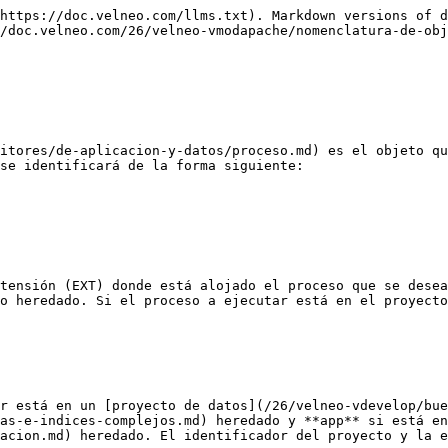
ID**=xxxxx&**NAME**=yyyyyy

A partir de la 7.19, el proceso puede ser un proceso [javascript](/26/velneo-vdevelop/scripts/lenguajes/javascript.md). En ese caso, en el proceso disponemos de dos nuevas variables, [theRequest](/26/velneo-vdevelop/scripts/lenguajes/javascript/clases/xmlhttprequest.md#therequest) y [threResponse](/26/velneo-vdevelop/scripts/lenguajes/javascript/clases/xmlhttprequest.md#theresponse).

**theRequest** tiene las siguientes funciones:

String header( String szHeader )\
Array headerKeys(\
String GET( String szKey )\
Array GETkeys()\
String POST( String szKey )\
Array POSTKeys()\
String pathInfo()\
String unparsedUri()\
String uri()\
String body()\
String method()

**threResponse** tiene las siguientes funciones:

String header( String szHeader )\
Array headerKeys()\
void setHeader( String szHeader, String szValue )\
String contentType()\
setContentType( String szContentType )\
String body()\
void setBody( String szBody )\
void setStatus( int nStatus )\
int status()

Ejemplo: si en el proceso vJavascript llamado por vModApache hacemos lo siguiente:

```
var body="Host: " + theRequest.header("Host");
body += "<br />Header keys: ";
body += theRequest.headerKeys();
body += "<br />Get keys: ";
body += theRequest.GETkeys();
body += "<br />Post keys: ";
body += theRequest.POSTkeys();
body += "<br />unparsedUri: ";
body += theRequest.unparsedUri();
body += "<br />uri: ";
body += theRequest.uri();
body += "<br />pathInfo: ";
body += theRequest.pathInfo();
body += "<br />r: ";
body += theRequest.GET("r");
body += "<br />method: ";
body += theRequest.method();
body += "<br />";
theResponse.setBody( body );
theResponse.setContentType( "text/html" );
```

Para la petición a la url <http://127.0.0.1/velneo/proceso?r=6> devuelve:

Host: 127.0.0.1\
Header keys: Accept,Accept-Encoding,Accept-Language,Cache-Control,Connection,Host,Upgrade-Insecure-Requests,User-Agent\
Get keys: r\
Post keys:\
unparsedUri: /velneo/proceso?r=6\
uri: /velneo/proceso\
pathInfo: /proceso\
r: 6\
method: GET

## Dibujos

Es posible servir vía web [dibujos](/26/velneo-vdevelop/proyectos-objetos-y-editores/de-aplicacion-y-datos/dibujo.md) declarados en el proyecto actual o en un proyecto heredado. La forma de referenciar un dibujo en una URL es similar a la de los procesos:

**\[ID\_PROYECTO\_ext]\[/]ID\_DIBUJO.ext**

Donde:

### **\[ID\_PROYECTO\_ext]\[/]**

Es el identificador del proyecto (ID\_PROYECTO) y su extensión (ext) donde está alojado el dibujo que se desea servir. Solamente será necesario especificarlo cuando el dibujo se encuentre en un proyecto heredado. Si el dibujo está en el proyecto actual no se especificará. El identificador del proyecto será el valor establecido en la propiedad **nombre** del formulario de propiedades del proyecto y ha de escribirse exactamente igual a como lo hemos establecido,respetando mayúsculas y minúsculas:

![](/files/-M7D7DKfrNxile5bjLot)

y el sufijo **dat** ha de ser escrito todo en minúsculas.

El carácter separador **/** no se incluirá si no se incluye el identificador del proyecto.

### **ID\_DIBUJO**

El el identificador dado al dibujo en el proyecto.

### **.ext**

Será la extensión; ésta podrá ser o bien **.png** o bien **.jpg** indistintamente.

Ejemplos:\
<https://dominio.com/LOGO.png> o <http://dominio.com/LOGO.jpg>: llamada al dibujo LOGO del proyecto actual.

<http://dominio.com/vManagement_dat/L