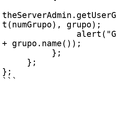
theServerAdmin.getUserG
t(numGrupo), grupo);

               alert("Grupo: " + grupo.id() + " " 
+ grupo.name());

          };

     };

};
