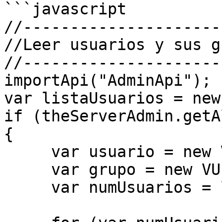
```javascript

//---------------------
//Leer usuarios y sus g
//---------------------
importApi("AdminApi");

var listaUsuarios = new
if (theServerAdmin.getA
{

     var usuario = new VUser();

     var grupo = new VUserGroup();

     var numUsuarios = listaUsuarios.size();
