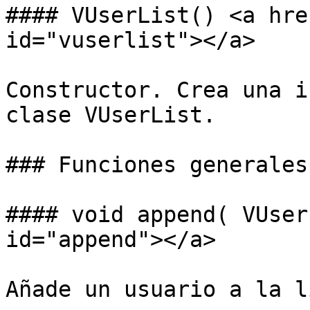
#### VUserList() <a hre
id="vuserlist"></a>

Constructor. Crea una i
clase VUserList.

### Funciones generales

#### void append( VUser
id="append"></a>

Añade un usuario a la l