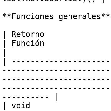
**Funciones generales**

| Retorno                                                                   
| Función                                                                                                                              
|

| ---------------------
-----------------------
-----------------------
-----------------------
---------- |

| void                                                                      