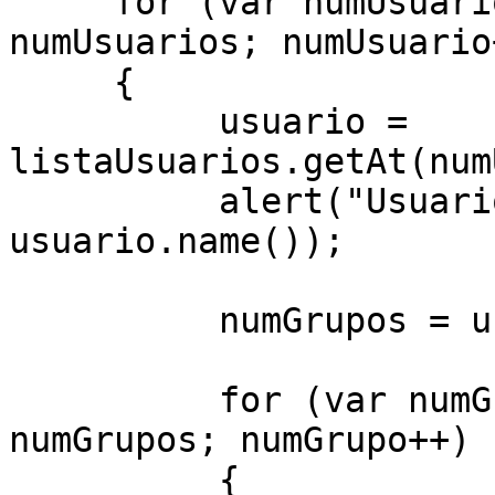
     for (var numUsuario = 0; numUsuario < 
numUsuarios; numUsuario+
     {

          usuario = 
listaUsuarios.getAt(num
          alert("Usuario: " + usuario.id() + " " + 
usuario.name());

          numGrupos = usuario.groupCount();

          for (var numGrupo = 0; numGrupo < 
numGrupos; numGrupo++)

          {
