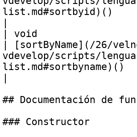
vdevelop/scripts/lengua
list.md#sortbyid)()                                          
|

| void                                                                      
| [sortByName](/26/veln
vdevelop/scripts/lengua
list.md#sortbyname)()                                      
|

## Documentación de fun
### Constructor
