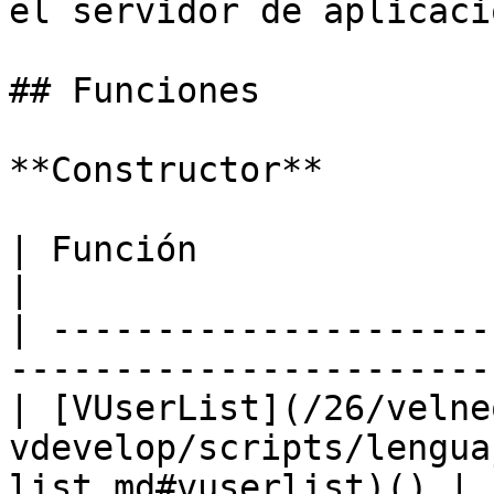
el servidor de aplicaci
## Funciones

**Constructor**

| Función                                                                                       
|

| ---------------------
-----------------------
| [VUserList](/26/velne
vdevelop/scripts/lengua
list.md#vuserlist)() |
