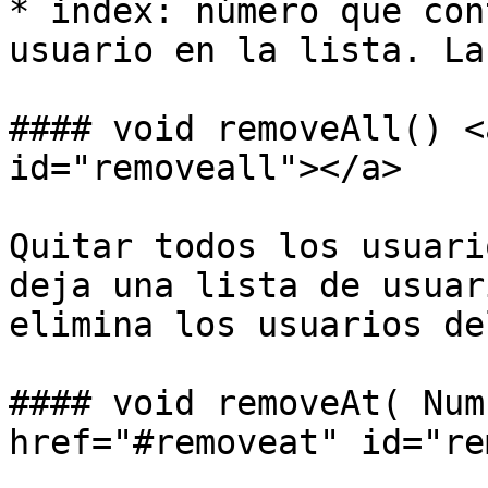
* index: número que con
usuario en la lista. La
#### void removeAll() <
id="removeall"></a>

Quitar todos los usuari
deja una lista de usuar
elimina los usuarios de
#### void removeAt( Num
href="#removeat" id="re