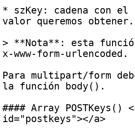
* szKey: cadena con el 
valor queremos obtener.

> **Nota**: esta funció
x-www-form-urlencoded.

Para multipart/form deb
la función body().

#### Array POSTKeys() <
id="postkeys"></a>
