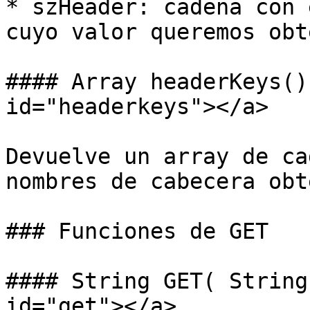
* szHeader: cadena con 
cuyo valor queremos obt
#### Array headerKeys()
id="headerkeys"></a>

Devuelve un array de ca
nombres de cabecera obt
### Funciones de GET

#### String GET( String
id="get"></a>
