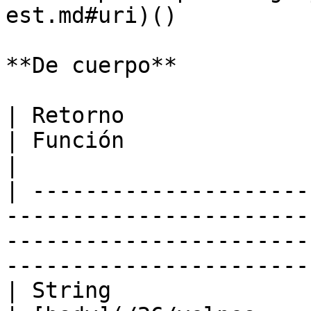
est.md#uri)()          
**De cuerpo**

| Retorno                                                                             
| Función                                                                                  
|

| ---------------------
-----------------------
-----------------------
-----------------------
| String                                                                              