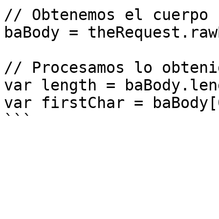
// Obtenemos el cuerpo 
baBody = theRequest.raw
// Procesamos lo obtenid
var length = baBody.leng
var firstChar = baBody[0