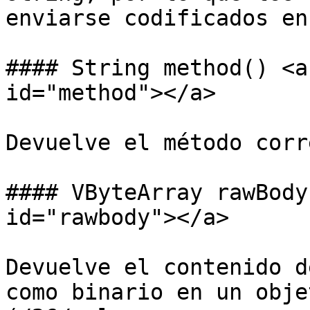
enviarse codificados en
#### String method() <a
id="method"></a>

Devuelve el método corr
#### VByteArray rawBody
id="rawbody"></a>

Devuelve el contenido d
como binario en un obje