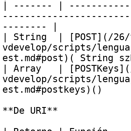
| ------- | -----------
-----------------------
-------- |

| String  | [POST](/26/
vdevelop/scripts/lengua
est.md#post)( String sz
| Array   | [POSTKeys](
vdevelop/scripts/lengua
est.md#postkeys)()      
**De URI**
