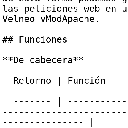
las peticiones web en u
Velneo vModApache.

## Funciones

**De cabecera**

| Retorno | Función                                                                                                 
|

| ------- | -----------
-----------------------
--------------- |
