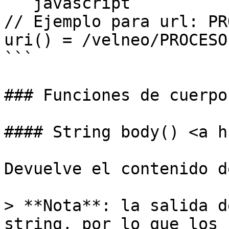
```javascript

// Ejemplo para url: PR
uri() = /velneo/PROCESO.
```

### Funciones de cuerpo

#### String body() <a h
Devuelve el contenido d
> **Nota**: la salida d
string, por lo que los 