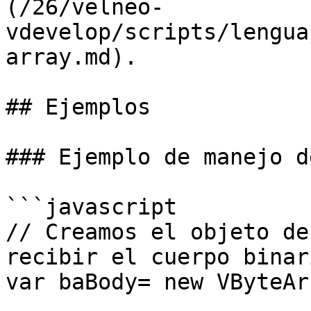
(/26/velneo-
vdevelop/scripts/lengua
array.md).

## Ejemplos

### Ejemplo de manejo d
```javascript

// Creamos el objeto de
recibir el cuerpo binari
var baBody= new VByteArr