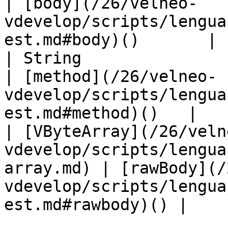
| [body](/26/velneo-
vdevelop/scripts/lengua
est.md#body)()       |

| String                                                                              
| [method](/26/velneo-
vdevelop/scripts/lengua
est.md#method)()   |

| [VByteArray](/26/veln
vdevelop/scripts/lengua
array.md) | [rawBody](/
vdevelop/scripts/lengua
est.md#rawbody)() |
