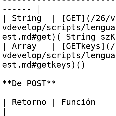
------ |

| String  | [GET](/26/v
vdevelop/scripts/lengua
est.md#get)( String szK
| Array   | [GETkeys](/
vdevelop/scripts/lengua
est.md#getkeys)()       
**De POST**

| Retorno | Función                                                                                          
|
