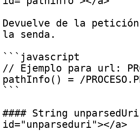
id="pathinfo"></a>

Devuelve de la petición
la senda.

```javascript

// Ejemplo para url: PR
pathInfo() = /PROCESO.PR
```

#### String unparsedUri
id="unparseduri"></a>
