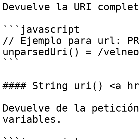
Devuelve la URI complet
```javascript

// Ejemplo para url: PR
unparsedUri() = /velneo
```

#### String uri() <a hr
Devuelve de la petición
variables.
