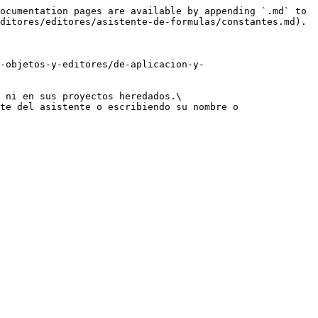
ocumentation pages are available by appending `.md` to 
ditores/editores/asistente-de-formulas/constantes.md).

s-objetos-y-editores/de-aplicacion-y-
 ni en sus proyectos heredados.\

te del asistente o escribiendo su nombre o 