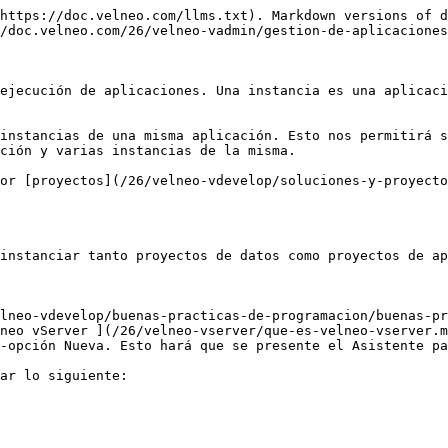
ecto heredado, se desplegará un combo con las opciones disponibles:

![](/files/-M7D7Ciopeuau6_49JSa)

Si queremos crear una nueva instancia del proyecto heredado seleccionaremos la opción Crear instancia, si queremos que no se cree una nueva instancia sino usar una instancia ya existente, seleccionaremos la instancia deseada. Esto hará que los datos de la instancia ya existente sean compartidos por esta instancia heredada que estamos creando.

En el siguiente paso tendremos que declarar los directorios en los que se generarán los datos, tanto del proyecto a instanciar como de los proyectos heredados por el mismo (ésto último en el caso de que en el paso anterior hayamos seleccionado la opción Crear instancia).

Para ello pulsaremos el botón ![](/files/-M7D7Ciplz_q-JT7XBXN) que se encuentra bajo el epígrafe Ruta para datos de la nueva instancia y se presentará una ventana donde aparecerá una lista de todos los [recursos de disco](/26/velneo-vadmin/gestion-de-aplicaciones/disco.md) declarados en [Velneo vServer](/26/velneo-vserver/que-es-velneo-vserver.md).

Seleccionaremos el directorio deseado o pulsaremos el botón “Crear directorio” para crear uno nuevo. Una vez seleccionado el directorio pulsaremos el botón “aceptar” para volver al asistente.

En el último paso del asistente el sistema nos presentará una ventana con todos los grupos de usuarios declarados en el servidor; marcaremos aquel grupo o aquellos grupos que queramos que tengan acceso a la instancia.

Si queremos modificar alguno de los parámetros establecidos durante la instanciación pulsaremos el botón “retroceder”.

Si queremos cancelar la creación de la instancia, pulsaremos el botón “cancelar”.

Para finalizar el asistente y llevar a cabo la instanciación pulsaremos el botón “finalizar”. Una vez hecho esto el sistema generará los ficheros del/los proyecto/s instanciados.

| Nota                                                                                                                                                                                                                                                                                       |
| ------------------------------------------------------------------------------------------------------------------------------------------------------------------------------------------------------------------------------------------------------------------------------------------ |
| No debemos instanciar un proyecto de datos en un directorio en el que se haya instanciado previamente otro proyecto si ambos tienen **tablas con el mismo identificador**. En caso de que por error lo hagamos, Velneo vAdmin nos informará sobre el error y no dejará crear la instancia. |

## Instanciación de aplicaciones

Una instancia de aplicaciones es un [proyecto de aplicación](/26/velneo-vdevelop/proyectos-objetos-y-editores/proyecto-de-aplicacion.md) abierto en [Velneo vServer](/26/velneo-vserver/que-es-velneo-vserver.md) para ejecución.\
Para crear una nueva instancia de aplicación ejecutaremos el menú Instancias, opción Aplicación sub-opción Nueva. Esto hará que se presente el Asistente para la creación de la instancia.

Donde tendremos que especificar lo siguiente:

### Nombre

Que queremos dar a la instancia.

Ejemplo: Empresa1

### Identificador

Este parámetro será necesario cumplimentarlo si queremos atacar la instancia desde 