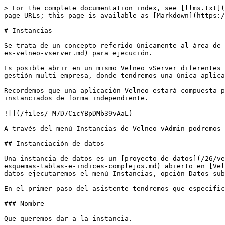
> For the complete documentation index, see [llms.txt](https://doc.velneo.com/llms.txt). Markdown versions of documentation pages are available by appending `.md` to page URLs; this page is available as [Markdown](https://doc.velneo.com/26/velneo-vadmin/gestion-de-aplicaciones/instancias.md).

# Instancias

Se trata de un concepto referido únicamente al área de ejecución de aplicaciones. Una instancia es una aplicación abierta en [Velneo vServer](/26/velneo-vserver/que-es-velneo-vserver.md) para ejecución.

Es posible abrir en un mismo Velneo vServer diferentes instancias de una misma aplicación. Esto nos permitirá simplificar en gran medida, por ejemplo, estructuras de gestión multi-empresa, donde tendremos una única aplicación y varias instancias de la misma.

Recordemos que una aplicación Velneo estará compuesta por [proyectos](/26/velneo-vdevelop/soluciones-y-proyectos.md), tanto de datos como de aplicación; que serán instanciados de forma independiente.

![](/files/-M7D7CicYBpDMb39vAaL)

A través del menú Instancias de Velneo vAdmin podremos instanciar tanto proyectos de datos como proyectos de aplicación.

## Instanciación de datos

Una instancia de datos es un [proyecto de datos](/26/velneo-vdevelop/buenas-practicas-de-programacion/buenas-practicas-de-organizacion/proyecto-de-datos-1-carpetas-esquemas-tablas-e-indices-complejos.md) abierto en [Velneo vServer ](/26/velneo-vserver/que-es-velneo-vserver.md)para su ejecución. Para crear una nueva instancia de datos ejecutaremos el menú Instancias, opción Datos sub-opción Nueva. Esto hará que se presente el Asistente para la creación de instancia:

En el primer paso del asistente tendremos que especificar lo siguiente:

### Nombre

Que queremos dar a la instancia.

Ejemplo: Empresa1

### Identificador

Este parámetro será necesario cumplimentarlo si queremos atacar la instancia desde [Velneo vModApache](/26/velneo-vmodapache/que-es-velneo-vmodapache.md). El contenido de este parámetro solamente podrá contener letras mayúsculas, números y guiones bajos \_.

### Proyecto a instanciar

[Proyecto de datos](/26/velneo-vdevelop/buenas-practicas-de-programacion/buenas-practicas-de-organizacion/proyecto-de-datos-1-carpetas-esquemas-tablas-e-indices-complejos.md) a instanciar. Pulsaremos el botón ![](/files/-M7D7Ciplz_q-JT7XBXN) para seleccionarlo. Una vez pulsado se presentará la siguiente ventana:

![](/files/-M7D7CilSuqmjkpzPyu2)

En el panel de la izquierda seleccionaremos la solución donde el proyecto a instanciar ha sido creado y en el derecho el proyecto en cuestión. Una vez seleccionado, pulsaremos el botón “aceptar”, para volver al asistente.

Icono de la instancia: archivo de imagen que será mostrado a modo de icono al presentar la instancia en [Velneo vServer](/26/velneo-vserver/que-es-velneo-vserver.md), [Velneo vDataclient](/26/velneo-vdataclient/que-es-velneo-vdataclient.md) y [Velneo vClient](/26/velneo-vclient/que-es-velneo-vclient.md).

Una vez de vuelta al asistente pulsaremos el botón “siguiente” para ir al paso siguiente de la instanciación. Si el proyecto que hemos seleccionado hereda otro proyecto que ya está instanciado, el siguiente paso será establecer la resolución de la herencia:

![](/files/-M7D7CinAH-I4hmFFtuD)

Si hacemos doble clic sobre el texto “Crear instancia” que parece junto al nombre del proy