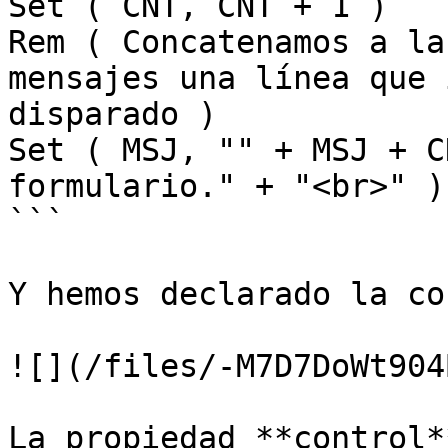
Set ( CNT, CNT + 1 )

Rem ( Concatenamos a la
mensajes una línea que 
disparado )

Set ( MSJ, "" + MSJ + C
formulario." + "<br>" )

```

Y hemos declarado la co
![](/files/-M7D7DoWt904
La propiedad **control*