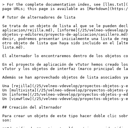
> For the complete documentation index, see [llms.txt](
page URLs; this page is available as [Markdown](https:/
# Tutor de alternadores de lista

Se trata de un objeto de lista al que se le pueden decl
aplicacion/rejilla.md), [informe](/25/velneo-vdevelop/p
objetos-y-editores/proyecto-de-aplicacion/casillero.md)
decir, podremos presentar inicialmente una lista de reg
otro objeto de lista que haya sido incluido en el [alte
lista.md).

El alternador lo encontraremos dentro de los objetos co
En el proyecto de aplicación de vTutor hemos creado los
vTutor y los objetos de interfaz (marco principal de la
Además se han aprovechado objetos de lista asociados ya
Una [rejilla](/25/velneo-vdevelop/proyectos-objetos-y-e
Un [multivista](/25/velneo-vdevelop/proyectos-objetos-y
Un [informe](/25/velneo-vdevelop/proyectos-objetos-y-ed
Un [viewFlow](/25/velneo-vdevelop/proyectos-objetos-y-e
## Creación del alternador

Para crear un objeto de este tipo hacer doble clic sobr
son:
