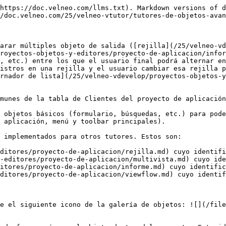
https://doc.velneo.com/llms.txt). Markdown versions of d
/doc.velneo.com/25/velneo-vtutor/tutores-de-objetos-avan
arar múltiples objeto de salida ([rejilla](/25/velneo-vd
royectos-objetos-y-editores/proyecto-de-aplicacion/infor
, etc.) entre los que el usuario final podrá alternar en
istros en una rejilla y el usuario cambiar esa rejilla p
rnador de lista](/25/velneo-vdevelop/proyectos-objetos-y
munes de la tabla de Clientes del proyecto de aplicación
 objetos básicos (formulario, búsquedas, etc.) para pode
 aplicación, menú y toolbar principales).

 implementados para otros tutores. Estos son:

ditores/proyecto-de-aplicacion/rejilla.md) cuyo identifi
-editores/proyecto-de-aplicacion/multivista.md) cuyo ide
itores/proyecto-de-aplicacion/informe.md) cuyo identific
ditores/proyecto-de-aplicacion/viewflow.md) cuyo identif
e el siguiente icono de la galería de objetos: ![](/file