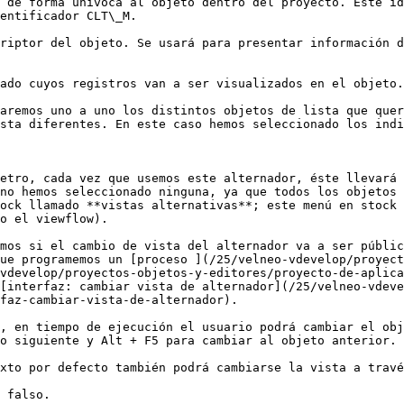
 de forma unívoca al objeto dentro del proyecto. Este id
entificador CLT\_M.

riptor del objeto. Se usará para presentar información d
ado cuyos registros van a ser visualizados en el objeto.
aremos uno a uno los distintos objetos de lista que quer
sta diferentes. En este caso hemos seleccionado los indi
etro, cada vez que usemos este alternador, éste llevará 
no hemos seleccionado ninguna, ya que todos los objetos 
ock llamado **vistas alternativas**; este menú en stock 
o el viewflow).

mos si el cambio de vista del alternador va a ser públic
ue programemos un [proceso ](/25/velneo-vdevelop/proyect
vdevelop/proyectos-objetos-y-editores/proyecto-de-aplica
[interfaz: cambiar vista de alternador](/25/velneo-vdeve
faz-cambiar-vista-de-alternador).

, en tiempo de ejecución el usuario podrá cambiar el obj
o siguiente y Alt + F5 para cambiar al objeto anterior.

xto por defecto también podrá cambiarse la vista a travé
 falso.
