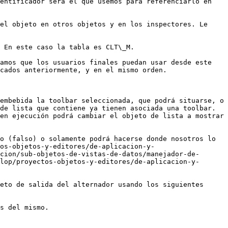
entificador será el que usemos para referenciarlo en 
el objeto en otros objetos y en los inspectores. Le 
 En este caso la tabla es CLT\_M.

amos que los usuarios finales puedan usar desde este 
cados anteriormente, y en el mismo orden.

embebida la toolbar seleccionada, que podrá situarse, o 
de lista que contiene ya tienen asociada una toolbar. 
en ejecución podrá cambiar el objeto de lista a mostrar 
o (falso) o solamente podrá hacerse donde nosotros lo 
os-objetos-y-editores/de-aplicacion-y-
cion/sub-objetos-de-vistas-de-datos/manejador-de-
lop/proyectos-objetos-y-editores/de-aplicacion-y-
eto de salida del alternador usando los siguientes 
s del mismo.
