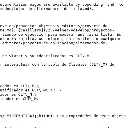
ocumentation pages are available by appending `.md` to 
zados/tutor-de-alternadores-de-lista.md).

evelop/proyectos-objetos-y-editores/proyecto-de-
me.md), [casillero](/25/velneo-vdevelop/proyectos-
 tiempo de ejecución para mostrar una misma lista. Es 
or otra rejilla, un informe, un casillero o cualquier 
-editores/proyecto-de-aplicacion/alternador-de-
 de vTutor y su identificador es CLT\_M.

r interactuar con la tabla de Clientes (CLT\_M) de 
cador es CLT\_M.\

ntificador es CLT\_M\_ART.\

ador es CLT\_M.\

icador es CLT\_M.

s/-M7D7E6UTI8A3jjb1IHm). Las propiedades de este objeto 