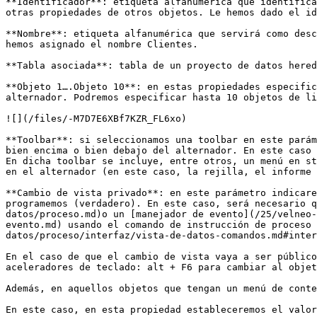
**Identificador**: etiqueta alfanumérica que identifica
otras propiedades de otros objetos. Le hemos dado el id
**Nombre**: etiqueta alfanumérica que servirá como desc
hemos asignado el nombre Clientes.

**Tabla asociada**: tabla de un proyecto de datos hered
**Objeto 1….Objeto 10**: en estas propiedades especific
alternador. Podremos especificar hasta 10 objetos de li
![](/files/-M7D7E6XBf7KZR_FL6xo)

**Toolbar**: si seleccionamos una toolbar en este parám
bien encima o bien debajo del alternador. En este caso 
En dicha toolbar se incluye, entre otros, un menú en st
en el alternador (en este caso, la rejilla, el informe 
**Cambio de vista privado**: en este parámetro indicare
programemos (verdadero). En este caso, será necesario q
datos/proceso.md)o un [manejador de evento](/25/velneo-
evento.md) usando el comando de instrucción de proceso 
datos/proceso/interfaz/vista-de-datos-comandos.md#inter
En el caso de que el cambio de vista vaya a ser público
aceleradores de teclado: alt + F6 para cambiar al objet
Además, en aquellos objetos que tengan un menú de conte
En este caso, en esta propiedad estableceremos el valor