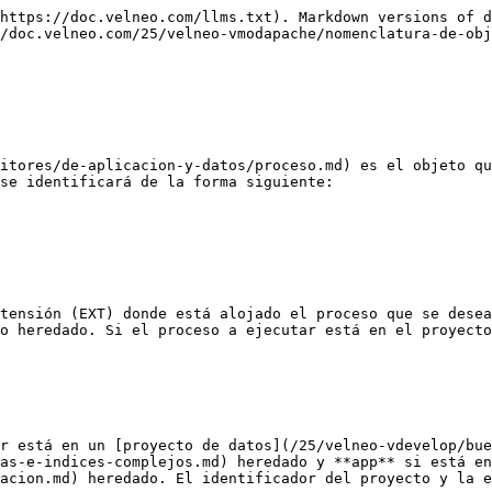
ID**=xxxxx&**NAME**=yyyyyy

A partir de la 7.19, el proceso puede ser un proceso [javascript](/25/velneo-vdevelop/scripts/lenguajes/javascript.md). En ese caso, en el proceso disponemos de dos nuevas variables, [theRequest](/25/velneo-vdevelop/scripts/lenguajes/javascript/clases/xmlhttprequest.md#therequest) y [threResponse](/25/velneo-vdevelop/scripts/lenguajes/javascript/clases/xmlhttprequest.md#theresponse).

**theRequest** tiene las siguientes funciones:

String header( String szHeader )\
Array headerKeys(\
String GET( String szKey )\
Array GETkeys()\
String POST( String szKey )\
Array POSTKeys()\
String pathInfo()\
String unparsedUri()\
String uri()\
String body()\
String method()

**threResponse** tiene las siguientes funciones:

String header( String szHeader )\
Array headerKeys()\
void setHeader( String szHeader, String szValue )\
String contentType()\
setContentType( String szContentType )\
String body()\
void setBody( String szBody )\
void setStatus( int nStatus )\
int status()

Ejemplo: si en el proceso vJavascript llamado por vModApache hacemos lo siguiente:

```
var body="Host: " + theRequest.header("Host");
body += "<br />Header keys: ";
body += theRequest.headerKeys();
body += "<br />Get keys: ";
body += theRequest.GETkeys();
body += "<br />Post keys: ";
body += theRequest.POSTkeys();
body += "<br />unparsedUri: ";
body += theRequest.unparsedUri();
body += "<br />uri: ";
body += theRequest.uri();
body += "<br />pathInfo: ";
body += theRequest.pathInfo();
body += "<br />r: ";
body += theRequest.GET("r");
body += "<br />method: ";
body += theRequest.method();
body += "<br />";
theResponse.setBody( body );
theResponse.setContentType( "text/html" );
```

Para la petición a la url <http://127.0.0.1/velneo/proceso?r=6> devuelve:

Host: 127.0.0.1\
Header keys: Accept,Accept-Encoding,Accept-Language,Cache-Control,Connection,Host,Upgrade-Insecure-Requests,User-Agent\
Get keys: r\
Post keys:\
unparsedUri: /velneo/proceso?r=6\
uri: /velneo/proceso\
pathInfo: /proceso\
r: 6\
method: GET

## Dibujos

Es posible servir vía web [dibujos](/25/velneo-vdevelop/proyectos-objetos-y-editores/de-aplicacion-y-datos/dibujo.md) declarados en el proyecto actual o en un proyecto heredado. La forma de referenciar un dibujo en una URL es similar a la de los procesos:

**\[ID\_PROYECTO\_ext]\[/]ID\_DIBUJO.ext**

Donde:

### **\[ID\_PROYECTO\_ext]\[/]**

Es el identificador del proyecto (ID\_PROYECTO) y su extensión (ext) donde está alojado el dibujo que se desea servir. Solamente será necesario especificarlo cuando el dibujo se encuentre en un proyecto heredado. Si el dibujo está en el proyecto actual no se especificará. El identificador del proyecto será el valor establecido en la propiedad **nombre** del formulario de propiedades del proyecto y ha de escribirse exactamente igual a como lo hemos establecido,respetando mayúsculas y minúsculas:

![](/files/-M7D7DKfrNxile5bjLot)

y el sufijo **dat** ha de ser escrito todo en minúsculas.

El carácter separador **/** no se incluirá si no se incluye el identificador del proyecto.

### **ID\_DIBUJO**

El el identificador dado al dibujo en el proyecto.

### **.ext**

Será la extensión; ésta podrá ser o bien **.png** o bien **.jpg** indistintamente.

Ejemplos:\
<https://dominio.com/LOGO.png> o <http://dominio.com/LOGO.jpg>: llamada al dibujo LOGO del proyecto actual.

<http://dominio.com/vManagement_dat/L