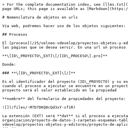
> For the complete documentation index, see [llms.txt](https://doc.velneo.com/llms.txt). Markdown versions of documentation pages are available by appending `.md` to page URLs; this page is available as [Markdown](https://doc.velneo.com/25/velneo-vmodapache/nomenclatura-de-objetos-en-urls.md).

# Nomenclatura de objetos en urls

Vía web, podremos hacer uso de los objetos siguientes:

## Procesos

El [proceso](/25/velneo-vdevelop/proyectos-objetos-y-editores/de-aplicacion-y-datos/proceso.md) es el objeto que se usará para componer y retornar el código html de las páginas que se desea servir. En una url un proceso se identificará de la forma siguiente:

**\[ID\_PROYECTO\_EXT]\[/]ID\_PROCESO\[.pro]**

Donde:

### **\[ID\_PROYECTO\_EXT]\[/]**

Es el identificador del proyecto (ID\_PROYECTO) y su extensión (EXT) donde está alojado el proceso que se desea ejecutar. Solamente será necesario especificarlo cuando el proceso a ejecutar se encuentre en un proyecto heredado. Si el proceso a ejecutar está en el proyecto actual no se especificará. El identificador del proyecto será el valor establecido en la propiedad

**nombre** del formulario de propiedades del proyecto:

![](/files/-M7D7DKQ8cQd3xY-sf1R)

La extensión (EXT) será **dat** si el proceso a ejecutar está en un [proyecto de datos](/25/velneo-vdevelop/buenas-practicas-de-programacion/buenas-practicas-de-organizacion/proyecto-de-datos-1-carpetas-esquemas-tablas-e-indices-complejos.md) heredado y **app** si está en un [proyecto de aplicación](/25/velneo-vdevelop/proyectos-objetos-y-editores/proyecto-de-aplicacion.md) heredado. El identificador del proyecto y la extensión irán separados por un carácter de subrayado: **\_**.

El carácter separador **/** no se incluirá si no se incluye el identificador del proyecto.

### **ID\_PROCESO**

Será el identificador del proceso a ejecutar, siendo la extensión **.pro** opcional.

**\[.pro]**

Extensión identificativa del objeto. La de un proceso será .pro. Es opcional. Si en una url no se incluye la extensión del objeto, Velneo asumirá por defecto que se trata de un proceso.

Ejemplos:

<http://dominio.com/INDEX.pro> o <http://dominio.com/INDEX>: Llamada al proceso con identificador INDEX del proyecto actual.

<http://dominio.com/vManagement_dat/INDEX.pro> o <http://dominio.com/vManagement_app/INDEX>: llamada al proceso INDEX del proyecto de datos heredado llamado “vManagement”.

> **Nota**: es muy importante recordar que los procesos ejecutables vía web han de tener activada la propiedad Accesible web. Si esta propiedad no está activada en un proceso, éste no podrá ser ejecutado vía web.

Si queremos que el proceso a ejecutar reciba parámetros, tendremos que crear en el proceso tantas [variables locales](/25/velneo-vdevelop/proyectos-objetos-y-editores/de-aplicacion-y-datos/variable-local.md) de tipo alfabético como parámetros se necesiten pasar y en la pasarela cgi resolver cada una con el mismo identificador que tenga la variable local en el proceso. Ejemplo: en un proyecto tenemos declarado el proceso siguiente:

![](/files/-M7D7DKUshR8FVbOtcOn)

Este proceso tiene declaradas dos variables locales de tipo alfabético ID y NAME, que son usadas para dar de alta un registro en una tabla.

La declaración del proceso y los parámetros en la pasarela cgi debería ser:

…ALTA\_DE\_FICHA.PRO?**