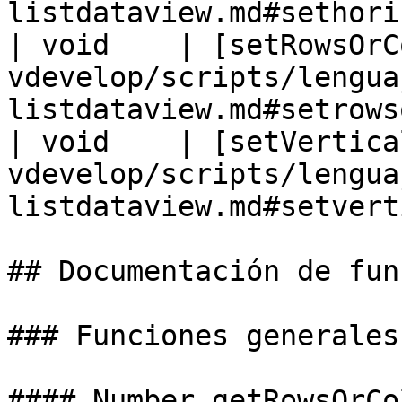
listdataview.md#sethori
| void    | [setRowsOrC
vdevelop/scripts/lengua
listdataview.md#setrows
| void    | [setVertica
vdevelop/scripts/lengua
listdataview.md#setvert
## Documentación de fun
### Funciones generales

#### Number getRowsOrCo