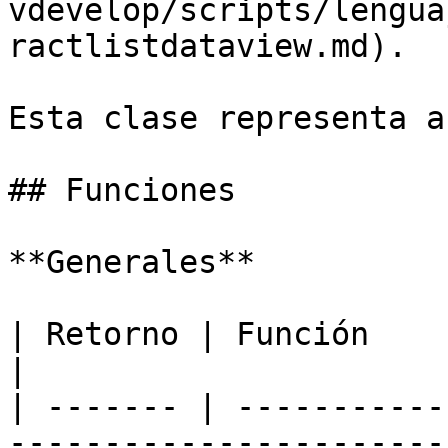
vdevelop/scripts/lengua
ractlistdataview.md).

Esta clase representa a
## Funciones

**Generales**

| Retorno | Función                                                                                                                       
|

| ------- | -----------
-----------------------