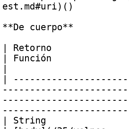
est.md#uri)()          
**De cuerpo**

| Retorno                                                                             
| Función                                                                                  
|

| ---------------------
-----------------------
-----------------------
-----------------------
| String                                                                              