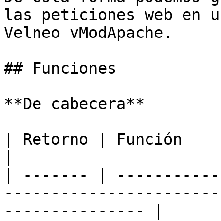
las peticiones web en u
Velneo vModApache.

## Funciones

**De cabecera**

| Retorno | Función                                                                                                 
|

| ------- | -----------
-----------------------
--------------- |
