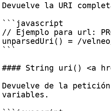
Devuelve la URI complet
```javascript

// Ejemplo para url: PR
unparsedUri() = /velneo
```

#### String uri() <a hr
Devuelve de la petición
variables.
