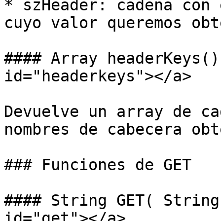
* szHeader: cadena con 
cuyo valor queremos obt
#### Array headerKeys()
id="headerkeys"></a>

Devuelve un array de ca
nombres de cabecera obt
### Funciones de GET

#### String GET( String
id="get"></a>
