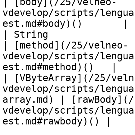
| [body](/25/velneo-
vdevelop/scripts/lengua
est.md#body)()       |

| String                                                                              
| [method](/25/velneo-
vdevelop/scripts/lengua
est.md#method)()   |

| [VByteArray](/25/veln
vdevelop/scripts/lengua
array.md) | [rawBody](/
vdevelop/scripts/lengua
est.md#rawbody)() |
