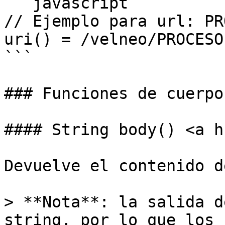
```javascript

// Ejemplo para url: PR
uri() = /velneo/PROCESO.
```

### Funciones de cuerpo

#### String body() <a h
Devuelve el contenido d
> **Nota**: la salida d
string, por lo que los 