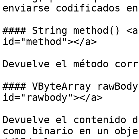
enviarse codificados en
#### String method() <a
id="method"></a>

Devuelve el método corr
#### VByteArray rawBody
id="rawbody"></a>

Devuelve el contenido d
como binario en un obje