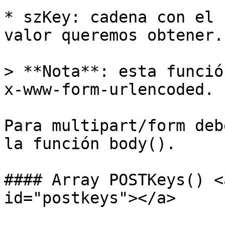
* szKey: cadena con el 
valor queremos obtener.

> **Nota**: esta funció
x-www-form-urlencoded.

Para multipart/form deb
la función body().

#### Array POSTKeys() <
id="postkeys"></a>
