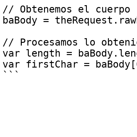
// Obtenemos el cuerpo 
baBody = theRequest.raw
// Procesamos lo obtenid
var length = baBody.leng
var firstChar = baBody[0