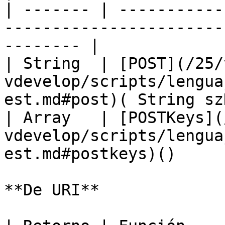
| ------- | -----------
-----------------------
-------- |

| String  | [POST](/25/
vdevelop/scripts/lengua
est.md#post)( String sz
| Array   | [POSTKeys](
vdevelop/scripts/lengua
est.md#postkeys)()      
**De URI**
