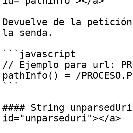
id="pathinfo"></a>

Devuelve de la petición
la senda.

```javascript

// Ejemplo para url: PR
pathInfo() = /PROCESO.PR
```

#### String unparsedUri
id="unparseduri"></a>
