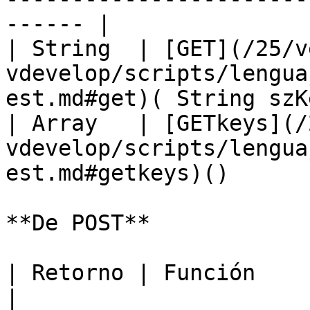
------ |

| String  | [GET](/25/v
vdevelop/scripts/lengua
est.md#get)( String szK
| Array   | [GETkeys](/
vdevelop/scripts/lengua
est.md#getkeys)()       
**De POST**

| Retorno | Función                                                                                          
|
