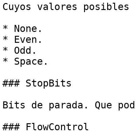
Cuyos valores posibles s
* None.

* Even.

* Odd.

* Space.

### StopBits

Bits de parada. Que pod
### FlowControl
