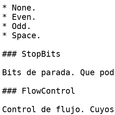
* None.

* Even.

* Odd.

* Space.

### StopBits

Bits de parada. Que pod
### FlowControl

Control de flujo. Cuyos