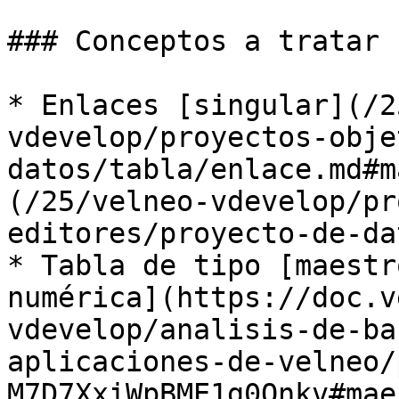
### Conceptos a tratar

* Enlaces [singular](/2
vdevelop/proyectos-obje
datos/tabla/enlace.md#m
(/25/velneo-vdevelop/pr
editores/proyecto-de-da
* Tabla de tipo [maestr
numérica](https://doc.v
vdevelop/analisis-de-ba
aplicaciones-de-velneo/
M7D7XxiWpBME1g0Qnkv#mae