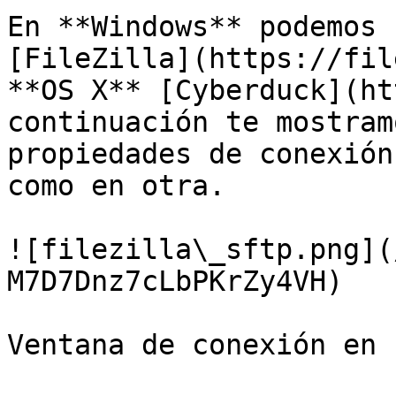
En **Windows** podemos 
[FileZilla](https://fil
**OS X** [Cyberduck](ht
continuación te mostram
propiedades de conexión
como en otra.

![filezilla\_sftp.png](
M7D7Dnz7cLbPKrZy4VH)

Ventana de conexión en 