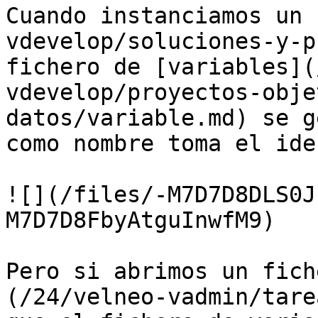
Cuando instanciamos un 
vdevelop/soluciones-y-p
fichero de [variables](
vdevelop/proyectos-obje
datos/variable.md) se g
como nombre toma el ide
![](/files/-M7D7D8DLS0J
M7D7D8FbyAtguInwfM9)

Pero si abrimos un fich
(/24/velneo-vadmin/tare