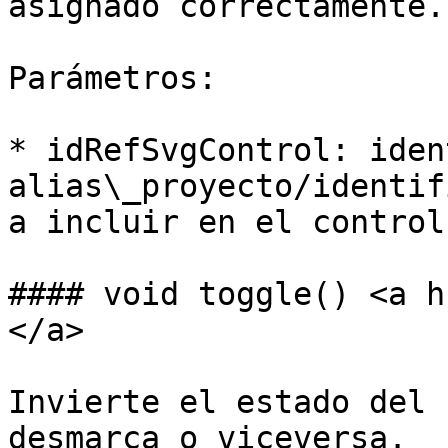
asignado correctamente.

Parámetros:

* idRefSvgControl: iden
alias\_proyecto/identif
a incluir en el control.
#### void toggle() <a h
</a>

Invierte el estado del 