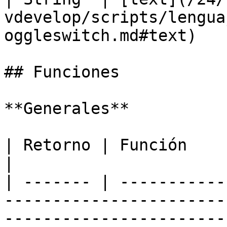
vdevelop/scripts/lengua
oggleswitch.md#text)   
## Funciones

**Generales**

| Retorno | Función                                                                                                                                          
|

| ------- | -----------
-----------------------
-----------------------