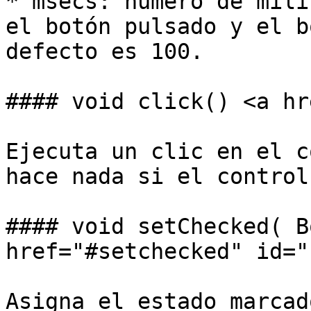
* msecs: número de mili
el botón pulsado y el b
defecto es 100.

#### void click() <a hr
Ejecuta un clic en el c
hace nada si el control
#### void setChecked( B
href="#setchecked" id="
Asigna el estado marcad