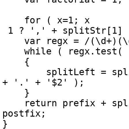
    for ( x=1; x

 1 ? ',' + splitStr[1] : '';

    var regx = /(\d+)(\d{3})/;

    while ( regx.test( splitLeft ) ) 

    {

        splitLeft = splitLeft.replace( regx, '$1' 
+ '.' + '$2' );

    }

    return prefix + splitLeft + splitRight + 
postfix;

}
