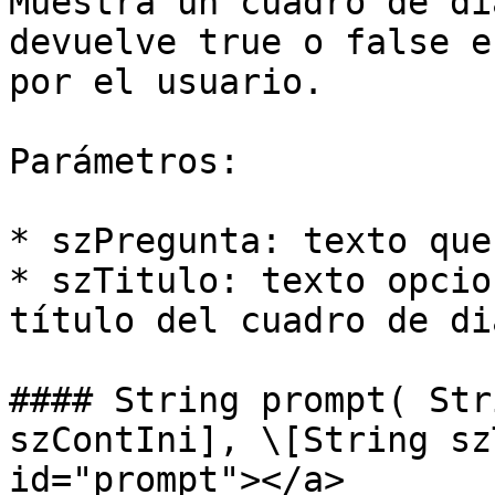
Muestra un cuadro de di
devuelve true o false e
por el usuario.

Parámetros:

* szPregunta: texto que
* szTitulo: texto opcio
título del cuadro de di
#### String prompt( Str
szContIni], \[String sz
id="prompt"></a>
