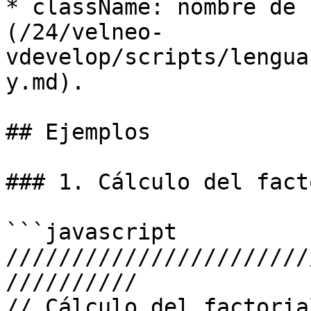
* className: nombre de 
(/24/velneo-
vdevelop/scripts/lengua
y.md).

## Ejemplos

### 1. Cálculo del fact
```javascript

///////////////////////
//////////

// Cálculo del factoria