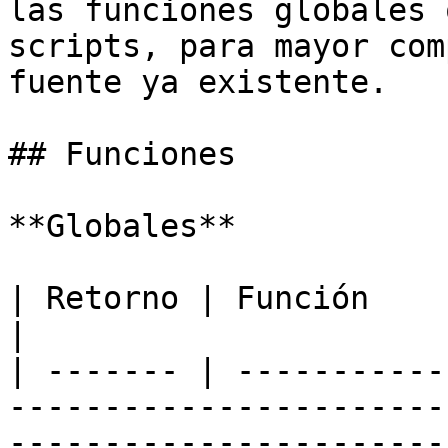
las funciones globales 
scripts, para mayor com
fuente ya existente.

## Funciones

**Globales**

| Retorno | Función                                                                                                                                                   
|

| ------- | -----------
-----------------------
-----------------------