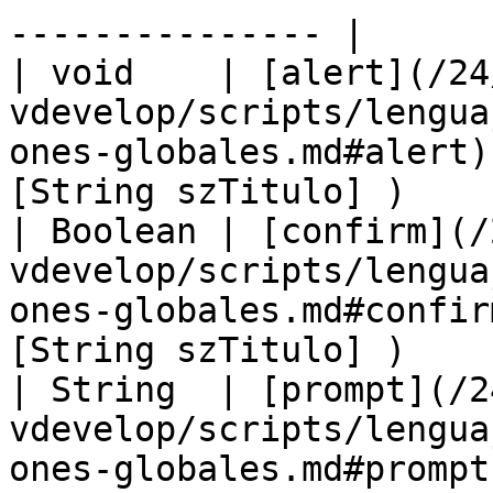
--------------- |

| void    | [alert](/24
vdevelop/scripts/lengua
ones-globales.md#alert)
[String szTitulo] )    
| Boolean | [confirm](/
vdevelop/scripts/lengua
ones-globales.md#confir
[String szTitulo] )    
| String  | [prompt](/2
vdevelop/scripts/lengua
ones-globales.md#prompt