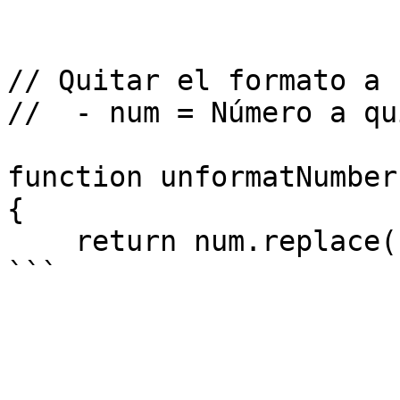
// Quitar el formato a 
//  - num = Número a qu
function unformatNumber
{

    return num.replace( /([^0-9\,\-])/g,'' )*1;
