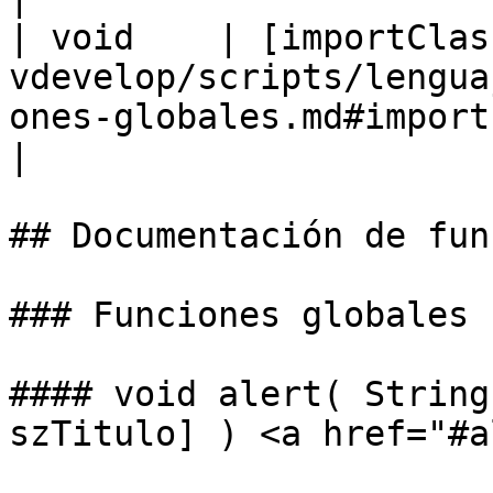
| void    | [importClas
vdevelop/scripts/lengua
ones-globales.md#import
|

## Documentación de fun
### Funciones globales

#### void alert( String
szTitulo] ) <a href="#a