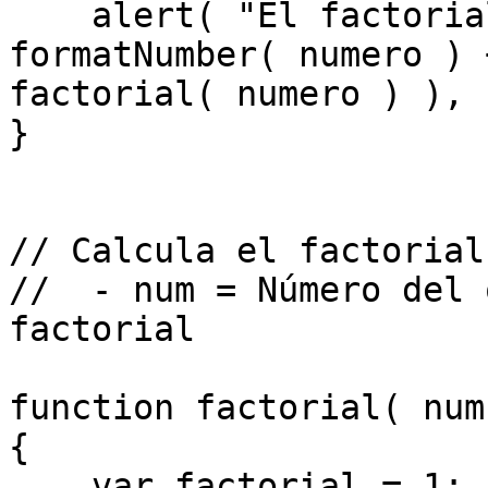
    alert( "El factorial del número " + 
formatNumber( numero ) 
factorial( numero ) ), 
}

// Calcula el factorial
//  - num = Número del 
factorial

function factorial( num 
{

    var factorial = 1;
