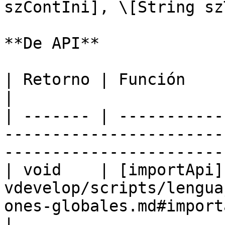
szContIni], \[String sz
**De API**

| Retorno | Función                                                                                                                      
|

| ------- | -----------
-----------------------
-----------------------
| void    | [importApi]
vdevelop/scripts/lengua
ones-globales.md#importapi
|
