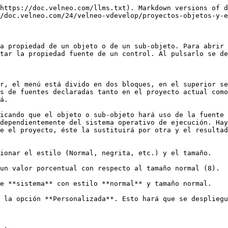
https://doc.velneo.com/llms.txt). Markdown versions of d
/doc.velneo.com/24/velneo-vdevelop/proyectos-objetos-y-e
a propiedad de un objeto o de un sub-objeto. Para abrir 
tar la propiedad fuente de un control. Al pulsarlo se de
r, el menú está divido en dos bloques, en el superior se
s de fuentes declaradas tanto en el proyecto actual como
á.

icando que el objeto o sub-objeto hará uso de la fuente 
dependientemente del sistema operativo de ejecución. Hay
e el proyecto, éste la sustituirá por otra y el resultad
ionar el estilo (Normal, negrita, etc.) y el tamaño.

un valor porcentual con respecto al tamaño normal (8).

e **sistema** con estilo **normal** y tamaño normal.

 la opción **Personalizada**. Esto hará que se despliegu