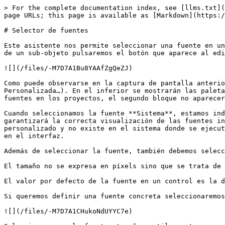
> For the complete documentation index, see [llms.txt](
page URLs; this page is available as [Markdown](https:/
# Selector de fuentes

Este asistente nos permite seleccionar una fuente en un
de un sub-objeto pulsaremos el botón que aparece al edi
![](/files/-M7D7A1Bu8YAAfZgQeZJ)

Como puede observarse en la captura de pantalla anterio
Personalizada…). En el inferior se mostrarán las paleta
fuentes en los proyectos, el segundo bloque no aparecer
Cuando seleccionamos la fuente **Sistema**, estamos ind
garantizará la correcta visualización de las fuentes in
personalizado y no existe en el sistema donde se ejecut
en el interfaz.

Además de seleccionar la fuente, también debemos selecc
El tamaño no se expresa en píxels sino que se trata de 
El valor por defecto de la fuente en un control es la d
Si queremos definir una fuente concreta seleccionaremos
![](/files/-M7D7A1CHukoNdUYYC7e)
