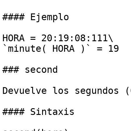
#### Ejemplo

HORA = 20:19:08:111\

`minute( HORA )` = 19

### second

Devuelve los segundos (
#### Sintaxis
