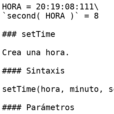
HORA = 20:19:08:111\

`second( HORA )` = 8

### setTime

Crea una hora.

#### Sintaxis

setTime(hora, minuto, s
#### Parámetros
