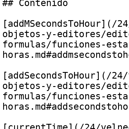
## Contenido

[addMSecondsToHour](/24
objetos-y-editores/edit
formulas/funciones-esta
horas.md#addmsecondstoho
[addSecondsToHour](/24/
objetos-y-editores/edit
formulas/funciones-esta
horas.md#addsecondstohou
[currentTime](/24/velne