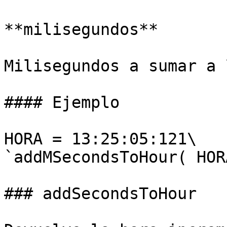
**milisegundos**

Milisegundos a sumar a 
#### Ejemplo

HORA = 13:25:05:121\

`addMSecondsToHour( HOR
### addSecondsToHour
