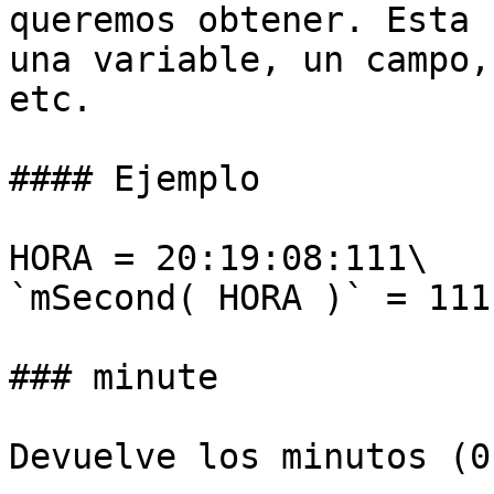
queremos obtener. Esta 
una variable, un campo,
etc.

#### Ejemplo

HORA = 20:19:08:111\

`mSecond( HORA )` = 111

### minute

Devuelve los minutos (0