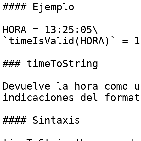
#### Ejemplo

HORA = 13:25:05\

`timeIsValid(HORA)` = 1

### timeToString

Devuelve la hora como u
indicaciones del formato
#### Sintaxis
