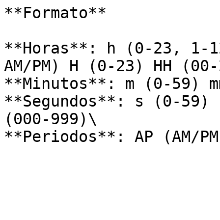
**Formato**

**Horas**: h (0-23, 1-1
AM/PM) H (0-23) HH (00-2
**Minutos**: m (0-59) m
**Segundos**: s (0-59) 
(000-999)\
