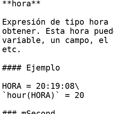
**hora**

Expresión de tipo hora 
obtener. Esta hora pued
variable, un campo, el 
etc.

#### Ejemplo

HORA = 20:19:08\

`hour(HORA)` = 20

### mSecond
