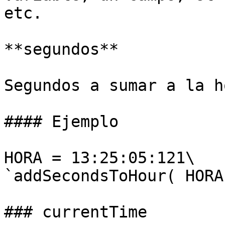
etc.

**segundos**

Segundos a sumar a la ho
#### Ejemplo

HORA = 13:25:05:121\

`addSecondsToHour( HORA
### currentTime
