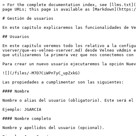
> For the complete documentation index, see [llms.txt](https://doc.velneo.com/llms.txt). Markdown versions of documentation pages are available by appending `.md` to page URLs; this page is available as [Markdown](https://doc.velneo.com/24/velneo-vadmin/gestion-de-usuarios.md).

# Gestión de usuarios

En este capítulo explicaremos las funcionalidades de Velneo vAdmin relativas a los usuarios y permisos.

## Usuarios

En este capítulo veremos todo los relativo a la configuración de usuarios en Velneo vAdmin La primera vez que nos conectamos a [Velneo vServer](/24/velneo-vserver/que-es-velneo-vserver.md) desde Velneo vAdmin el sistema nos crea un usuario por defecto, llamado **velneo**, sin contraseña. Por lo tanto este es el usuario que utilizaremos la primera vez que nos conectemos con Velneo vServer para administrarlo.

Para crear un nuevo usuario ejecutaremos la opción Nuevo del menú Usuarios y se presentará la ventana siguiente:

![](/files/-M7D7CiWPnTyC_upZxkG)

Las propiedades a cumplimentar son las siguientes:

#### Nombre

Nombre o alias del usuario (obligatorio). Este será el nombre que se usará para validarse en las aplicaciones.

Ejemplo: JGARCIA

#### Nombre completo

Nombre y apellidos del usuario (opcional).

Ejemplo: Juan García

#### Contraseña

Contraseña que el usuario tendrá que usar para acceder a las aplicaciones (opcional). La contraseña no será visible, sino que se presentará del modo siguiente:

![](/files/-M7D7Ci_Ea9ZqmBDMzJ7)

No es posible usar ni en el nombre del usuario ni en la contraseña un punto y coma (**;**), o un asterisco (**\***) o dos puntos (**:**) o una arroba (**@**), ya que ambos caracteres son usados en los [acceso directo](/24/velneo-vadmin/acceso-directo.md) (el asterisco para solicitar la especificación de contraseña y los dos puntos para separar el usuario de la contraseña y la dirección del servidor del número de puerto).

#### Repetir contraseña

En el caso de que se haya especificado una contraseña, será obligatorio reescribirla en este parámetro para confirmarla.

La contraseña es almacenada de forma encriptada usando el algoritmo **SHA-1**. Así mismo, cuando desde cualquier ejecutable de la plataforma nos conectamos con Velneo vServer, la contraseña será enviada siguiendo el mismo algoritmo de encriptación.

Esta ventana además contiene una serie de pestañas, que son:

### Estilos

Contiene las casillas de verificación siguientes:

#### Supervisor

Activar este estilo si se desea que el usuario sea Supervisor. El Supervisor puede, por ejemplo, reconstruir el sistema cuando sea preceptivo, acceder a Velneo vAdmin para administrar Velneo vServer, tener acceso a determinadas áreas de aplicaciones si así se ha programado, etc. Un usuario supervisor será representado gráficamente de la forma siguiente:

![](/files/-M7D7CieAzBXeLbDxliI)

Y si no es supervisor:

![](/files/-M7D7Cih8z1sXQctfFti)

#### Cuenta desactivada

Esta opción permite desactivar la cuenta de un usuario sin que para ello tengamos que eliminarlo. Mientras la cuenta esté desactivada, el usuario no tendrá acceso a las aplicaciones. En el momento que se desactive esta opción, el usuario podrá acceder de nuevo a las aplicaciones.

#### Cuenta bloqueada

Esta opción será activada automáticamente por el sistema tras nueve intentos de usuario/contraseña erróneos.

El