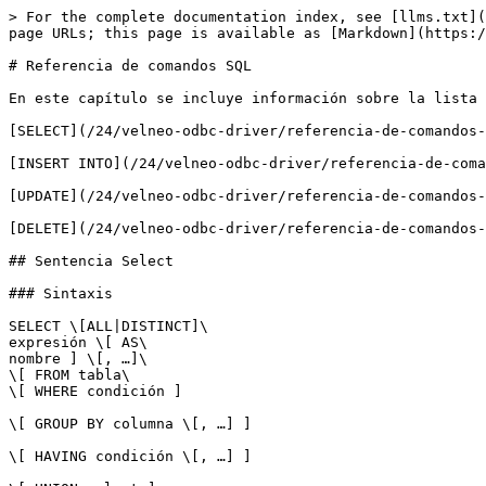
> For the complete documentation index, see [llms.txt](https://doc.velneo.com/llms.txt). Markdown versions of documentation pages are available by appending `.md` to page URLs; this page is available as [Markdown](https://doc.velneo.com/24/velneo-odbc-driver/referencia-de-comandos-sql.md).

# Referencia de comandos SQL

En este capítulo se incluye información sobre la lista de comandos SQL:

[SELECT](/24/velneo-odbc-driver/referencia-de-comandos-sql.md#sentencia-select)

[INSERT INTO](/24/velneo-odbc-driver/referencia-de-comandos-sql.md#sentencia-insert-into)

[UPDATE](/24/velneo-odbc-driver/referencia-de-comandos-sql.md#sentencia-update)

[DELETE](/24/velneo-odbc-driver/referencia-de-comandos-sql.md#sentencia-delete)

## Sentencia Select

### Sintaxis

SELECT \[ALL|DISTINCT]\
expresión \[ AS\
nombre ] \[, …]\
\[ FROM tabla\
\[ WHERE condición ]

\[ GROUP BY columna \[, …] ]

\[ HAVING condición \[, …] ]

\[ UNION select ]

### Entradas

expresión

Nombre de una columna de una tabla o una expresión.

nombre

Especifica otro nombre de columna o una expresión usando la cláusula **AS**. nombre no puede ser usado en la condición **WHERE**. Sí puede, sin embargo, ser referenciado en cláusulas **HAVING** o **GROUP BY** asociadas.

table

Nombre de una tabla existente referenciada por la cláusula **FROM**.

condición

Expresión booleana que devuelva un resultado true or false. Ver la cláusula **WHERE**.

columna

Nombre de una columna de una tabla.

select

Una sentencia select con todas sus funcionalidades excepto la cláusula **ORDER BY**.

### Salidas

rows

Conjunto completo de filas resultantes de la especificación de la consulta.

count

Número de filas devueltas por la consulta.

### Sentencia SELECT simple

Sentencias select que sólo contienen nombres de columna y una única tabla:

**SELECT fieldname FROM tablename**

Ejemplos:

```
SELECT * FROM ANEXOS
```

– Seleccionar todos los registros de todas las columnas de ANEXOS.

```
SELECT CODIGO FROM ANEXOS
SELECT NOMBRE FROM ANEXOS
SELECT CODIGO, NOMBRE FROM ANEXOS
```

– Seleccionar todos los registros de las columnas especificadas de ANEXOS.

### Sentencia Select conteniendo las palabras clave ALL y DISTINCT

Sentencias select que contienen palabras claves cuantificadores. Si no se especifican palabras claves, se tomará **ALL** por defecto.

**SELECT DISTINCT fieldname FROM tablename**\
**SELECT ALL fieldname FROM tablename**

Ejemplos:

```
SELECT ALL * FROM ANEXOS
```

– Seleccionar todos los registros de todas las columnas de ANEXOS.

```
SELECT DISTINCT * FROM ANEXOS
```

– Seleccionar los registros de todas las columnas de ANEXOS, quitando aquellos que tengan valores duplicados en las mismas.

```
SELECT ALL CODIGO FROM ANEXOS
SELECT ALL NOMBRE FROM ANEXOS
SELECT ALL CODIGO, NOMBRE FROM ANEXOS
```

– Seleccionar todos los registros de las columnas especificadas de ANEXOS.

```
SELECT DISTINCT CODIGO FROM ANEXOS
SELECT DISTINCT NOMBRE FROM ANEXOS
SELECT DISTINCT CODIGO, NOMBRE FROM ANEXOS
SELECT DISTINCT SUM(CODIGO) FROM ANEXOS
```

– Seleccionar los registros con valores distintos en las columnas especificadas de ANEXOS.

### Sentencia select con expresiones aritméticas

Los operadores aritméticos manipulan operandos numéricos.

* (unario): hace positivo el operando. &#x20;

  Ejemplo:

```
SELECT +3 FROM ANEXOS;
```
