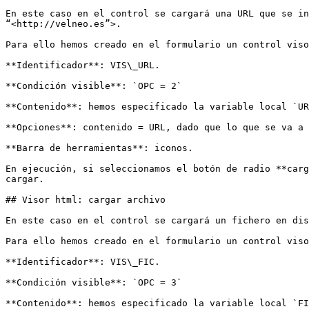
En este caso en el control se cargará una URL que se in
“<http://velneo.es”>.

Para ello hemos creado en el formulario un control viso
**Identificador**: VIS\_URL.

**Condición visible**: `OPC = 2`

**Contenido**: hemos especificado la variable local `UR
**Opciones**: contenido = URL, dado que lo que se va a 
**Barra de herramientas**: iconos.

En ejecución, si seleccionamos el botón de radio **carg
cargar.

## Visor html: cargar archivo

En este caso en el control se cargará un fichero en dis
Para ello hemos creado en el formulario un control viso
**Identificador**: VIS\_FIC.

**Condición visible**: `OPC = 3`

**Contenido**: hemos especificado la variable local `FI