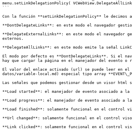
menu.setLinkDelegationPolicy( VCWebView.DelegateAllLink
```

Con la función **setLinkDelegationPolicy** le decimos a
**DontDelegateLinks**: en este modo el navegador gestio
**DelegateExternalLinks**: en este modo el navegador ge
externos.

**DelegateAllLinks**: en este modo emite la señal LinkC
El modo por defecto es **DontDelegateLinks**. Si el nav
hay que cargar la página en el manejador del evento o r
El valor del enlace activado (url) se puede leer en el 
datos/variable-local.md) especial tipo array **EVENT\_P
Las señales que podemos gestionar desde un visor html s
**Load started**: el manejador de evento asociado a la 
**Load progress**: el manejador de evento asociado a la
**Load finished**: solamente funcional en el control vi
**Url changed**: solamente funcional en el control viso
**Link clicked**: solamente funcional en el control vis