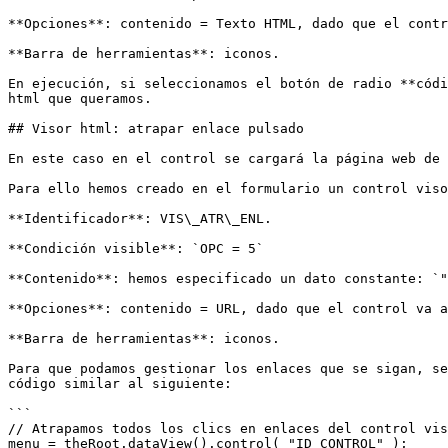
**Opciones**: contenido = Texto HTML, dado que el contr
**Barra de herramientas**: iconos.

En ejecución, si seleccionamos el botón de radio **códi
html que queramos.

## Visor html: atrapar enlace pulsado

En este caso en el control se cargará la página web de 
Para ello hemos creado en el formulario un control viso
**Identificador**: VIS\_ATR\_ENL.

**Condición visible**: `OPC = 5`

**Contenido**: hemos especificado un dato constante: `"
**Opciones**: contenido = URL, dado que el control va a
**Barra de herramientas**: iconos.

Para que podamos gestionar los enlaces que se sigan, se
código similar al siguiente:

```

// Atrapamos todos los clics en enlaces del control vis
menu = theRoot.dataView().control( "ID_CONTROL" );
