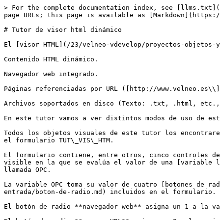
> For the complete documentation index, see [llms.txt](
page URLs; this page is available as [Markdown](https:/
# Tutor de visor html dinámico

El [visor HTML](/23/velneo-vdevelop/proyectos-objetos-y
Contenido HTML dinámico.

Navegador web integrado.

Páginas referenciadas por URL ([http://www.velneo.es\\]
Archivos soportados en disco (Texto: .txt, .html, etc.,
En este tutor vamos a ver distintos modos de uso de est
Todos los objetos visuales de este tutor los encontrare
el formulario TUT\_VIS\_HTM.

El formulario contiene, entre otros, cinco controles de
visible en la que se evalúa el valor de una [variable l
llamada OPC.

La variable OPC toma su valor de cuatro [botones de rad
entrada/boton-de-radio.md) incluidos en el formulario. 
El botón de radio **navegador web** asigna un 1 a la va