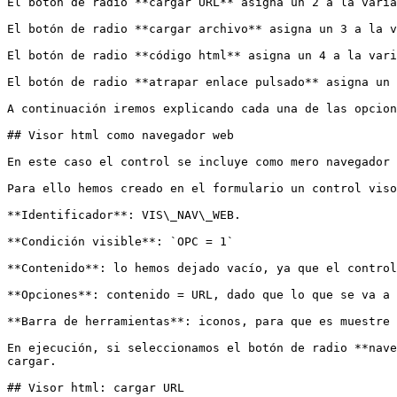
El botón de radio **cargar URL** asigna un 2 a la varia
El botón de radio **cargar archivo** asigna un 3 a la v
El botón de radio **código html** asigna un 4 a la vari
El botón de radio **atrapar enlace pulsado** asigna un 
A continuación iremos explicando cada una de las opcion
## Visor html como navegador web

En este caso el control se incluye como mero navegador 
Para ello hemos creado en el formulario un control viso
**Identificador**: VIS\_NAV\_WEB.

**Condición visible**: `OPC = 1`

**Contenido**: lo hemos dejado vacío, ya que el control
**Opciones**: contenido = URL, dado que lo que se va a 
**Barra de herramientas**: iconos, para que es muestre 
En ejecución, si seleccionamos el botón de radio **nave
cargar.

## Visor html: cargar URL
