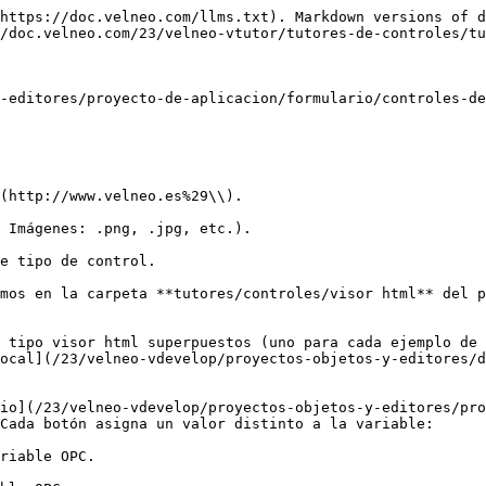
https://doc.velneo.com/llms.txt). Markdown versions of d
/doc.velneo.com/23/velneo-vtutor/tutores-de-controles/tu
-editores/proyecto-de-aplicacion/formulario/controles-de
(http://www.velneo.es%29\\).

 Imágenes: .png, .jpg, etc.).

e tipo de control.

mos en la carpeta **tutores/controles/visor html** del p
 tipo visor html superpuestos (uno para cada ejemplo de 
ocal](/23/velneo-vdevelop/proyectos-objetos-y-editores/d
io](/23/velneo-vdevelop/proyectos-objetos-y-editores/pro
Cada botón asigna un valor distinto a la variable:

riable OPC.
