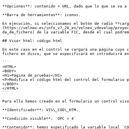
**Opciones**: contenido = URL, dado que lo que se va a 
**Barra de herramientas**: iconos.

En ejecución, si seleccionamos el botón de radio **carg
(https://velneo.es/info_v7_20_es/velneo_vdevelop/proyec
da_de_fichero) de la variable FIC, desde el cual podrem
## Visor html: código html

En este caso en el control se cargará una página cuyo c
fichero en disco, que se especificará en introducirá en
```

<HTML>

<BODY>

<H1>Página de pruebas</H1>

<P>Modifica el código html del control del formulario p
</BODY>

</HTML>

```

Para ello hemos creado en el formulario un control viso
**Identificador**: VIS\_COD\_HTM.

**Condición visible**: `OPC = 4`

**Contenido**: hemos especificado la variable local `CO