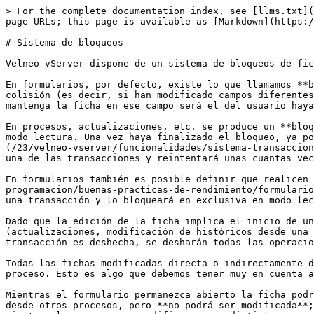
> For the complete documentation index, see [llms.txt](
page URLs; this page is available as [Markdown](https:/
# Sistema de bloqueos

Velneo vServer dispone de un sistema de bloqueos de fic
En formularios, por defecto, existe lo que llamamos **b
colisión (es decir, si han modificado campos diferentes
mantenga la ficha en ese campo será el del usuario haya
En procesos, actualizaciones, etc. se produce un **bloq
modo lectura. Una vez haya finalizado el bloqueo, ya po
(/23/velneo-vserver/funcionalidades/sistema-transaccion
una de las transacciones y reintentará unas cuantas vec
En formularios también es posible definir que realicen 
programacion/buenas-practicas-de-rendimiento/formulario
una transacción y lo bloqueará en exclusiva en modo lec
Dado que la edición de la ficha implica el inicio de un
(actualizaciones, modificación de históricos desde una 
transacción es deshecha, se desharán todas las operacio
Todas las fichas modificadas directa o indirectamente d
proceso. Esto es algo que debemos tener muy en cuenta a
Mientras el formulario permanezca abierto la ficha podr
desde otros procesos, pero **no podrá ser modificada**;