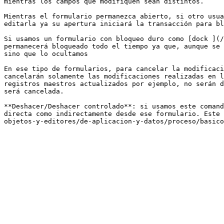
mientras los campos que modifiquen sean distintos.

Mientras el formulario permanezca abierto, si otro usua
editarla ya su apertura iniciará la transacción para bl
Si usamos un formulario con bloqueo duro como [dock ](/
permanecerá bloqueado todo el tiempo ya que, aunque se 
sino que lo ocultamos

En ese tipo de formularios, para cancelar la modificaci
cancelarán solamente las modificaciones realizadas en l
registros maestros actualizados por ejemplo, no serán d
será cancelada.

**Deshacer/Deshacer controlado**: si usamos este comand
directa como indirectamente desde ese formulario. Este 