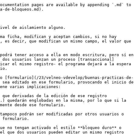
ocumentation pages are available by appending `.md` to 
a-de-bloqueos.md).

ivel de aislamiento alguno.

ma ficha, modifican y aceptan cambios, si no hay 
, es decir, que modifican un mismo campo, el valor que 
podrá tener acceso a ella en modo escritura, pero sí en 
 dos usuarios lanzan un proceso [transaccional]
icar el mismo registro- el programa dejará a la espera 
io.

o [formulario](/23/velneo-vdevelop/buenas-practicas-de-
 sea editado en ese formulario, provocando el inicio de 
ene varias implicaciones:

 que derivadas de la edición de ese registro 
.) quedarán englobadas en la misma, por lo que si la 
mente desde ese formulario.

tampoco podrán ser modificadas por otros usuarios o 
 formulario.

ue no tengan activado el estilo **bloqueo duro** o 
el que dos usuarios pueden editar un mismo registro 