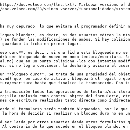
https://doc.velneo.com/llms.txt). Markdown versions of d
/doc.velneo.com/23/velneo-vserver/funcionalidades/sistem
ha muy depurado, lo que evitará al programador definir n
loqueo blando**, es decir, si dos usuarios editan la mis
) se funden las modificaciones de ambos. Si hay colisión
 guardado la ficha en primer lugar.

ueo duro**, es decir, si una ficha está bloqueada no se 
drá ser bloqueada de nuevo en modo lectura/escritura. Si
al.md) que en un punto colisiona -los dos intentan modif
es, si no logra continuar, la deshará y avisará al usuar
un **bloqueo duro**. Se trata de una propiedad del objet
s.md) que, en caso de activar, bloqueará el registro que
tura/escritura hasta que finalice la transacción. Eso ti
a transacción todas las operaciones de lectura/escritura
rejilla incluida como control objeto del formulario, etc
nes de escritura realizadas tanto directa como indirecta
esde el formulario serán también bloqueadas, por lo que 
 la hora de decidir si realizar un bloqueo duro no en un
á ser leída por otros usuarios desde otros formularios q
 Al contrario de lo que sucede en el bloqueo blando, en 