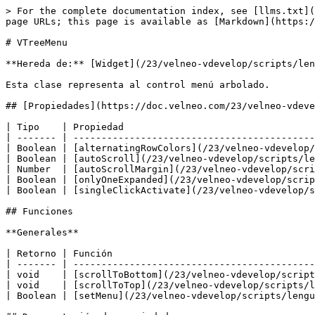
> For the complete documentation index, see [llms.txt](
page URLs; this page is available as [Markdown](https:/
# VTreeMenu

**Hereda de:** [Widget](/23/velneo-vdevelop/scripts/len
Esta clase representa al control menú arbolado.

## [Propiedades](https://doc.velneo.com/23/velneo-vdeve
| Tipo    | Propiedad                                  
| ------- | -------------------------------------------
| Boolean | [alternatingRowColors](/23/velneo-vdevelop/
| Boolean | [autoScroll](/23/velneo-vdevelop/scripts/le
| Number  | [autoScrollMargin](/23/velneo-vdevelop/scri
| Boolean | [onlyOneExpanded](/23/velneo-vdevelop/scrip
| Boolean | [singleClickActivate](/23/velneo-vdevelop/s
## Funciones

**Generales**

| Retorno | Función                                    
| ------- | -------------------------------------------
| void    | [scrollToBottom](/23/velneo-vdevelop/script
| void    | [scrollToTop](/23/velneo-vdevelop/scripts/l
| Boolean | [setMenu](/23/velneo-vdevelop/scripts/lengu