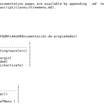
ocumentation pages are available by appending `.md` to 
ascript/clases/vtreemenu.md).

FQdNYx4AuK#documentación-de-propiedades)

               |

-------------- |

tingrowcolors) |

               |

argin)         |

ded)           |

ickactivate)   |

         |

-------- |

m)()     |

         |

efMenu ) |
