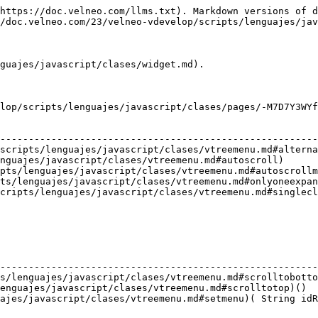
https://doc.velneo.com/llms.txt). Markdown versions of d
/doc.velneo.com/23/velneo-vdevelop/scripts/lenguajes/jav
guajes/javascript/clases/widget.md).

lop/scripts/lenguajes/javascript/clases/pages/-M7D7Y3WYf
                                                        
--------------------------------------------------------
scripts/lenguajes/javascript/clases/vtreemenu.md#alterna
nguajes/javascript/clases/vtreemenu.md#autoscroll)      
pts/lenguajes/javascript/clases/vtreemenu.md#autoscrollm
ts/lenguajes/javascript/clases/vtreemenu.md#onlyoneexpan
cripts/lenguajes/javascript/clases/vtreemenu.md#singlecl
                                                        
--------------------------------------------------------
s/lenguajes/javascript/clases/vtreemenu.md#scrolltobotto
enguajes/javascript/clases/vtreemenu.md#scrolltotop)()  
ajes/javascript/clases/vtreemenu.md#setmenu)( String idR