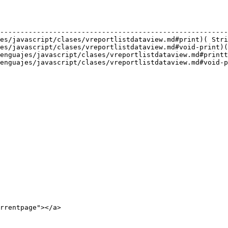
                                                        
--------------------------------------------------------
es/javascript/clases/vreportlistdataview.md#print)( Stri
es/javascript/clases/vreportlistdataview.md#void-print)(
enguajes/javascript/clases/vreportlistdataview.md#printt
enguajes/javascript/clases/vreportlistdataview.md#void-p
rrentpage"></a>
