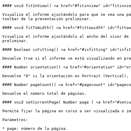
#### void fitInView() <a href="#fitinview" id="fitinvie
Visualiza el informe ajustándolo para que se vea una pá
toolbar de la presentación preliminar.

#### void fitToWidth() <a href="#fittowidth" id="fittow
Visualiza el informe ajustándolo al ancho del visor de 
preliminar.

#### Boolean isFitting() <a href="#isfitting" id="isfit
Devuelve true si el informe se está visualizando en pre
#### Number orientation() <a href="#orientation" id="or
Devuelve "0" si la orientación es Portrait (Vertical), 
#### Number pageCount() <a href="#pagecount" id="pageco
Devuelve el número total de páginas.

#### void setCurrentPage( Number page ) <a href="#setcu
Permite fijar la página en curso a ser visualizada o im
Parámetros:

* page: número de la página.
