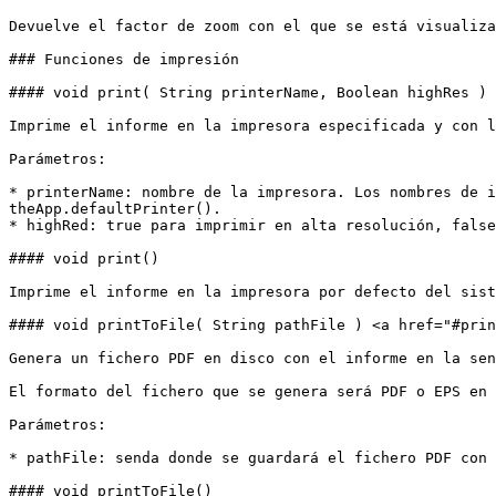
Devuelve el factor de zoom con el que se está visualiza
### Funciones de impresión

#### void print( String printerName, Boolean highRes ) 
Imprime el informe en la impresora especificada y con l
Parámetros:

* printerName: nombre de la impresora. Los nombres de i
theApp.defaultPrinter().

* highRed: true para imprimir en alta resolución, false
#### void print()

Imprime el informe en la impresora por defecto del sist
#### void printToFile( String pathFile ) <a href="#prin
Genera un fichero PDF en disco con el informe en la sen
El formato del fichero que se genera será PDF o EPS en 
Parámetros:

* pathFile: senda donde se guardará el fichero PDF con 
#### void printToFile()
