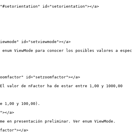
"#setorientation" id="setorientation"></a>

iewmode" id="setviewmode"></a>

 enum ViewMode para conocer los posibles valores a espec
oomfactor" id="setzoomfactor"></a>

El valor de nFactor ha de estar entre 1,00 y 1000,00

e 1,00 y 100,00).

"></a>

me en presentación preliminar. Ver enum ViewMode.

factor"></a>
