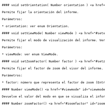
#### void setOrientation( Number orientation ) <a href=
Permite fijar la orientación del informe.

Parámetros:

* orientation: ver enum Orientation.

#### void setViewMode( Number viewMode ) <a href="#setv
Permite fijar el modo de visualización del informe. Ver
Parámetros:

* viewMode: ver enum ViewMode.

#### void setZoomFactor( Number factor ) <a href="#setz
Permite fijar el factor de zoom del visor del informe. 
Parámetros:

* factor: número que representa el factor de zoom (Entr
#### Number viewMode() <a href="#viewmode" id="viewmode
Devuelve el valor del modo en que se visualiza el infor
#### Number zoomFactor() <a href="#zoomfactor" id="zoom