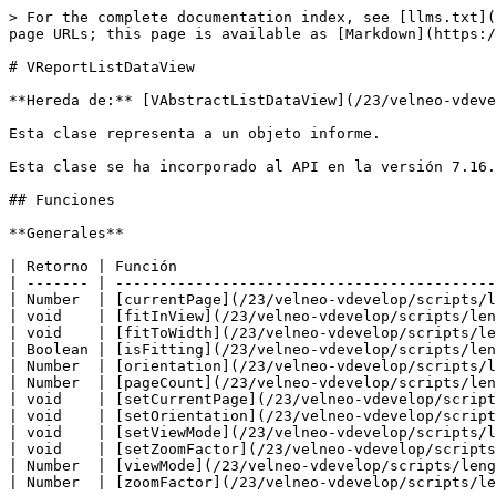
> For the complete documentation index, see [llms.txt](
page URLs; this page is available as [Markdown](https:/
# VReportListDataView

**Hereda de:** [VAbstractListDataView](/23/velneo-vdeve
Esta clase representa a un objeto informe.

Esta clase se ha incorporado al API en la versión 7.16.

## Funciones

**Generales**

| Retorno | Función                                    
| ------- | -------------------------------------------
| Number  | [currentPage](/23/velneo-vdevelop/scripts/l
| void    | [fitInView](/23/velneo-vdevelop/scripts/len
| void    | [fitToWidth](/23/velneo-vdevelop/scripts/le
| Boolean | [isFitting](/23/velneo-vdevelop/scripts/len
| Number  | [orientation](/23/velneo-vdevelop/scripts/l
| Number  | [pageCount](/23/velneo-vdevelop/scripts/len
| void    | [setCurrentPage](/23/velneo-vdevelop/script
| void    | [setOrientation](/23/velneo-vdevelop/script
| void    | [setViewMode](/23/velneo-vdevelop/scripts/l
| void    | [setZoomFactor](/23/velneo-vdevelop/scripts
| Number  | [viewMode](/23/velneo-vdevelop/scripts/leng
| Number  | [zoomFactor](/23/velneo-vdevelop/scripts/le