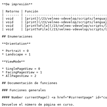
**De impresión**

| Retorno | Función                                    
| ------- | -------------------------------------------
| void    | [print](/23/velneo-vdevelop/scripts/lenguaj
| void    | [print](/23/velneo-vdevelop/scripts/lenguaj
| void    | [printToFile](/23/velneo-vdevelop/scripts/l
| void    | [printToFile](/23/velneo-vdevelop/scripts/l
## Enumeraciones

**Orientation**

* Portrait = 0

* Landscape = 1

**ViewMode**

* SinglePageView = 0

* FacingPagesView = 1

* AllPagesView = 2

## Documentación de funciones

### Funciones generales

#### Number currentPage() <a href="#currentpage" id="cu
Devuelve el número de página en curso.
