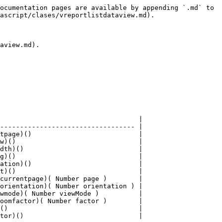
ocumentation pages are available by appending `.md` to 
ascript/clases/vreportlistdataview.md).

aview.md).

                                   |

---------------------------------- |

tpage)()                           |

w)()                               |

dth)()                             |

g)()                               |

ation)()                           |

t)()                               |

currentpage)( Number page )        |

orientation)( Number orientation ) |

wmode)( Number viewMode )          |

oomfactor)( Number factor )        |

()                                 |

tor)()                             |
