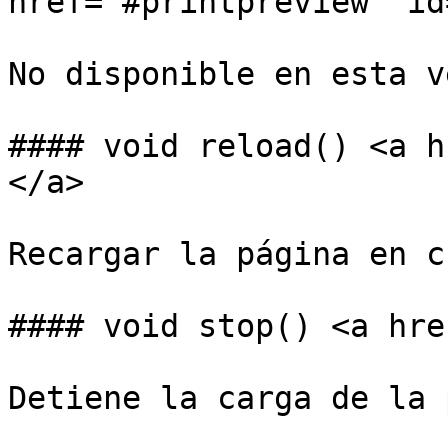
href="#printpreview" id
No disponible en esta v
#### void reload() <a h
</a>

Recargar la página en c
#### void stop() <a hre
Detiene la carga de la 