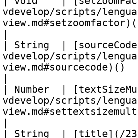
| void    | [setZoomFac
vdevelop/scripts/lengua
view.md#setzoomfactor)( Number factor 
|

| String  | [sourceCode
vdevelop/scripts/lengua
view.md#sourcecode)()                                              
|

| Number  | [textSizeMu
vdevelop/scripts/lengua
view.md#settextsizemultiplier)(
|

| String  | [title](/23