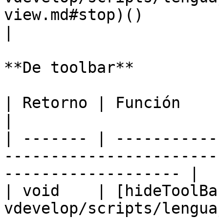
view.md#stop)()                                                             
|

**De toolbar**

| Retorno | Función                                                                                                     
|

| ------- | -----------
-----------------------
------------------- |

| void    | [hideToolBa
vdevelop/scripts/lengua