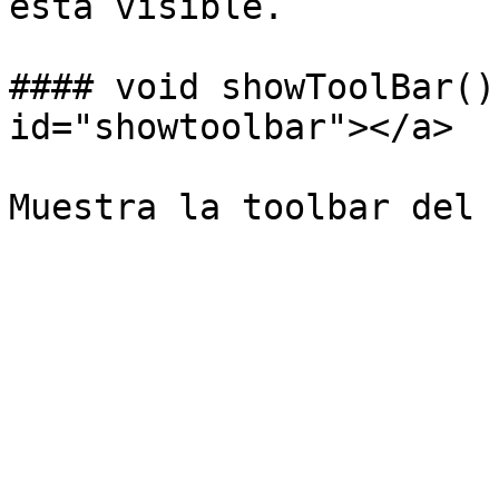
está visible.

#### void showToolBar()
id="showtoolbar"></a>
