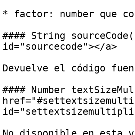
* factor: number que co
#### String sourceCode(
id="sourcecode"></a>

Devuelve el código fuen
#### Number textSizeMul
href="#settextsizemulti
id="settextsizemultipli
No disponible en esta v