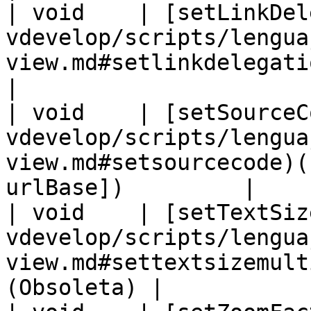
| void    | [setLinkDel
vdevelop/scripts/lengua
view.md#setlinkdelegationp
|

| void    | [setSourceC
vdevelop/scripts/lengua
view.md#setsourcecode)(
urlBase])         |

| void    | [setTextSiz
vdevelop/scripts/lengua
view.md#settextsizemult
(Obsoleta) |
