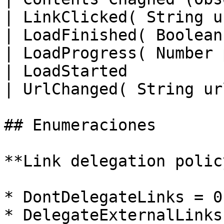
| LinkClicked( String u
| LoadFinished( Boolean
| LoadProgress( Number 
| LoadStarted          
| UrlChanged( String ur
## Enumeraciones

**Link delegation policy
* DontDelegateLinks = 0

* DelegateExternalLinks 