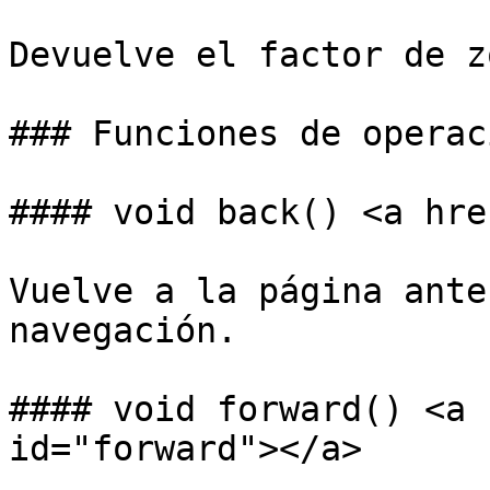
Devuelve el factor de zo
### Funciones de operac
#### void back() <a hre
Vuelve a la página ante
navegación.

#### void forward() <a 
id="forward"></a>
