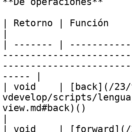
**De operaciones**

| Retorno | Función                                                                                                                                         
|

| ------- | -----------
-----------------------
-----------------------
----- |

| void    | [back](/23/
vdevelop/scripts/lengua
view.md#back)()                                                             
|

| void    | [forward](/