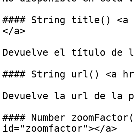
#### String title() <a 
</a>

Devuelve el título de l
#### String url() <a hr
Devuelve la url de la p
#### Number zoomFactor(
id="zoomfactor"></a>
