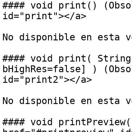
#### void print() (Obso
id="print"></a>

No disponible en esta v
#### void print( String
bHighRes=false] ) (Obso
id="print2"></a>

No disponible en esta v
#### void printPreview(