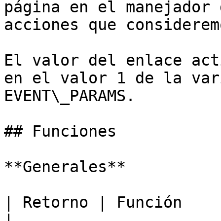
página en el manejador 
acciones que considerem
El valor del enlace act
en el valor 1 de la var
EVENT\_PARAMS.

## Funciones

**Generales**

| Retorno | Función                                                                                                                                      
|
