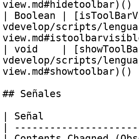
view.md#hidetoolbar)() 
| Boolean | [isToolBarV
vdevelop/scripts/lengua
view.md#istoolbarvisibl
| void    | [showToolBa
vdevelop/scripts/lengua
view.md#showtoolbar)() 
## Señales

| Señal                
| ---------------------
| Contents Chagned (Obs