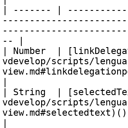
| ------- | -----------
-----------------------
-----------------------
-- |

| Number  | [linkDelega
vdevelop/scripts/lengua
view.md#linkdelegationpolicy)()           
|

| String  | [selectedTe
vdevelop/scripts/lengua
view.md#selectedtext)()                                          
|
