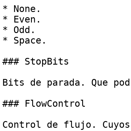
* None.

* Even.

* Odd.

* Space.

### StopBits

Bits de parada. Que pod
### FlowControl

Control de flujo. Cuyos