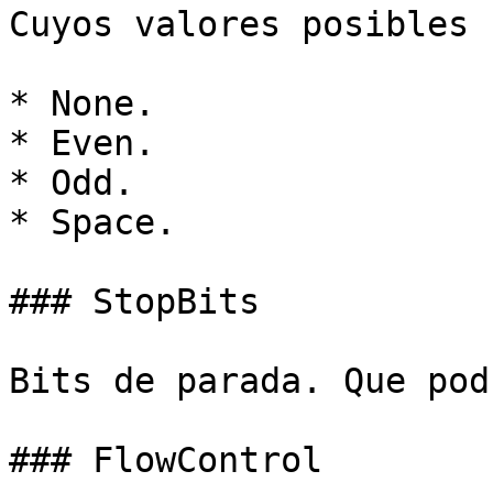
Cuyos valores posibles s
* None.

* Even.

* Odd.

* Space.

### StopBits

Bits de parada. Que pod
### FlowControl
