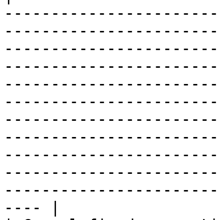
-----------------------
-----------------------
-----------------------
-----------------------
-----------------------
-----------------------
-----------------------
-----------------------
-----------------------
-----------------------
-----------------------
---- |
