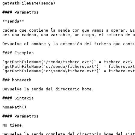
getPathFileName(senda)

#### Parámetros

**senda**

Cadena que contiene la senda con que vamos a operar. Es
ser una cadena, una variable, un campo, el retorno de u
Devuelve el nombre y la extensión del fichero que conti
#### Ejemplos

`getPathFileName("/senda/fichero.ext")` = fichero.ext\

`getPathFileName("c:/senda/fichero.ext")` = fichero.ext
`getPathFileName("c:\senda\fichero.ext")` = fichero.ext

### homePath

Devuelve la senda del directorio home.

#### Sintaxis

homePath()

#### Parámetros

No tiene.

Devuelve la senda completa del directorio home del sist