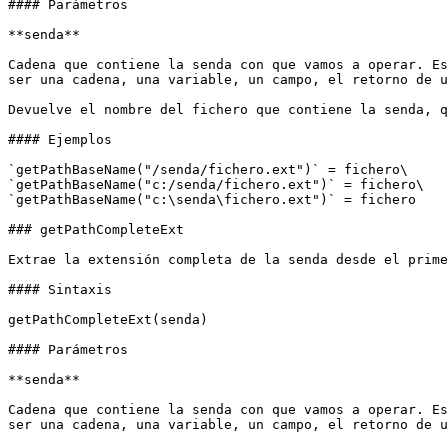
#### Parámetros

**senda**

Cadena que contiene la senda con que vamos a operar. Es
ser una cadena, una variable, un campo, el retorno de u
Devuelve el nombre del fichero que contiene la senda, q
#### Ejemplos

`getPathBaseName("/senda/fichero.ext")` = fichero\

`getPathBaseName("c:/senda/fichero.ext")` = fichero\

`getPathBaseName("c:\senda\fichero.ext")` = fichero

### getPathCompleteExt

Extrae la extensión completa de la senda desde el prime
#### Sintaxis

getPathCompleteExt(senda)

#### Parámetros

**senda**

Cadena que contiene la senda con que vamos a operar. Es
ser una cadena, una variable, un campo, el retorno de u