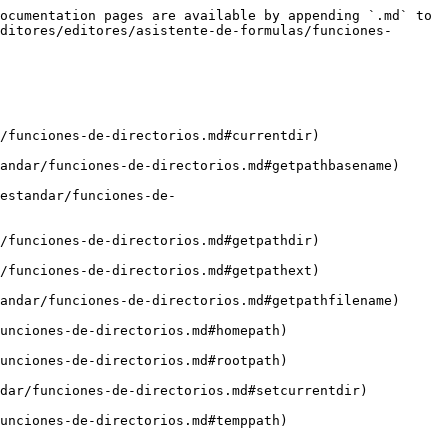
ocumentation pages are available by appending `.md` to 
ditores/editores/asistente-de-formulas/funciones-
/funciones-de-directorios.md#currentdir)

andar/funciones-de-directorios.md#getpathbasename)

estandar/funciones-de-
/funciones-de-directorios.md#getpathdir)

/funciones-de-directorios.md#getpathext)

andar/funciones-de-directorios.md#getpathfilename)

unciones-de-directorios.md#homepath)

unciones-de-directorios.md#rootpath)

dar/funciones-de-directorios.md#setcurrentdir)

unciones-de-directorios.md#temppath)
