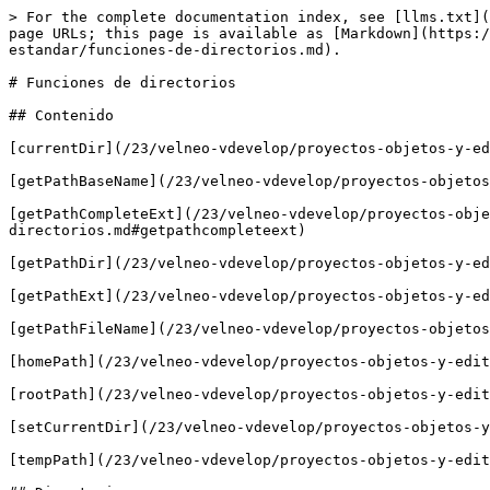
> For the complete documentation index, see [llms.txt](
page URLs; this page is available as [Markdown](https:/
estandar/funciones-de-directorios.md).

# Funciones de directorios

## Contenido

[currentDir](/23/velneo-vdevelop/proyectos-objetos-y-ed
[getPathBaseName](/23/velneo-vdevelop/proyectos-objetos
[getPathCompleteExt](/23/velneo-vdevelop/proyectos-obje
directorios.md#getpathcompleteext)

[getPathDir](/23/velneo-vdevelop/proyectos-objetos-y-ed
[getPathExt](/23/velneo-vdevelop/proyectos-objetos-y-ed
[getPathFileName](/23/velneo-vdevelop/proyectos-objetos
[homePath](/23/velneo-vdevelop/proyectos-objetos-y-edit
[rootPath](/23/velneo-vdevelop/proyectos-objetos-y-edit
[setCurrentDir](/23/velneo-vdevelop/proyectos-objetos-y
[tempPath](/23/velneo-vdevelop/proyectos-objetos-y-edit