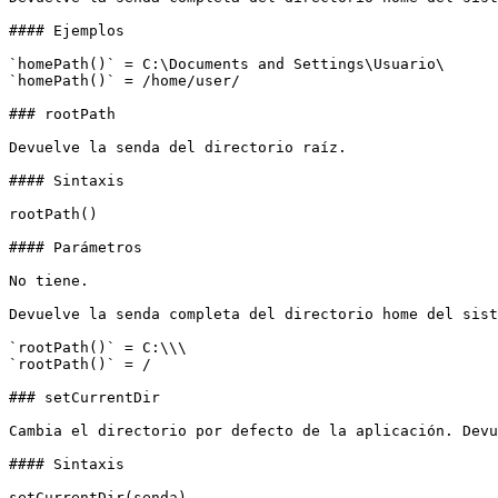
#### Ejemplos

`homePath()` = C:\Documents and Settings\Usuario\

`homePath()` = /home/user/

### rootPath

Devuelve la senda del directorio raíz.

#### Sintaxis

rootPath()

#### Parámetros

No tiene.

Devuelve la senda completa del directorio home del sist
`rootPath()` = C:\\\

`rootPath()` = /

### setCurrentDir

Cambia el directorio por defecto de la aplicación. Devu
#### Sintaxis

setCurrentDir(senda)
