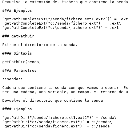
Devuelve la extensión del fichero que contiene la senda
#### Ejemplos

`getPathCompleteExt("/senda/fichero.ext1.ext2”)` = .ext
`getPathCompleteExt("c:/senda/fichero.ext")` = .ext\

`getPathCompleteExt("c:\senda\fichero.ext")` = .ext

### getPathDir

Extrae el directorio de la senda.

#### Sintaxis

getPathDir(senda)

#### Parámetros

**senda**

Cadena que contiene la senda con que vamos a operar. Es
ser una cadena, una variable, un campo, el retorno de u
Devuelve el directorio que contiene la senda.

#### Ejemplos

`getPathDir("/senda/fichero.ext1.ext2")` = /senda\

`getPathDir("c:/senda/fichero.ext")` = c:/senda\

`getPathDir("c:\senda\fichero.ext")` = c:/senda
