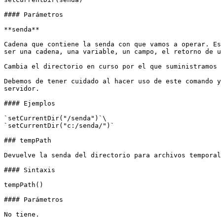
#### Parámetros

**senda**

Cadena que contiene la senda con que vamos a operar. Es
ser una cadena, una variable, un campo, el retorno de u
Cambia el directorio en curso por el que suministramos 
Debemos de tener cuidado al hacer uso de este comando y
servidor.

#### Ejemplos

`setCurrentDir("/senda")`\

`setCurrentDir("c:/senda/")`

### tempPath

Devuelve la senda del directorio para archivos temporal
#### Sintaxis

tempPath()

#### Parámetros

No tiene.
