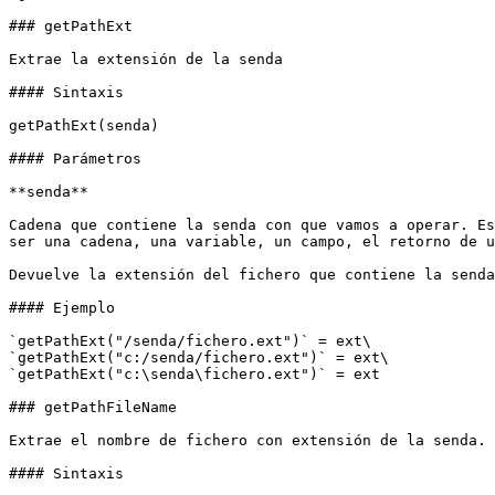
### getPathExt

Extrae la extensión de la senda

#### Sintaxis

getPathExt(senda)

#### Parámetros

**senda**

Cadena que contiene la senda con que vamos a operar. Es
ser una cadena, una variable, un campo, el retorno de u
Devuelve la extensión del fichero que contiene la senda
#### Ejemplo

`getPathExt("/senda/fichero.ext")` = ext\

`getPathExt("c:/senda/fichero.ext")` = ext\

`getPathExt("c:\senda\fichero.ext")` = ext

### getPathFileName

Extrae el nombre de fichero con extensión de la senda.

#### Sintaxis
