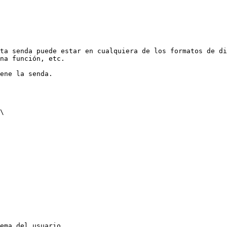
ta senda puede estar en cualquiera de los formatos de di
na función, etc.

ene la senda.

\

ema del usuario.
