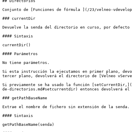
## Directorios

Conjunto de [Funciones de fórmula ](/23/velneo-vdevelop
### currentDir

Devuelve la senda del directorio en curso, por defecto 
#### Sintaxis

currentDir()

#### Parámetros

No tiene parámetros.

Si esta instrucción la ejecutamos en primer plano, devo
tercer plano, devolverá el directorio de [Velneo vServe
Si previamente se ha usado la función [setCurrentDir,](
de-directorios.md#setcurrentdir) entonces devolverá el 
### getPathBaseName

Extrae el nombre de fichero sin extensión de la senda.

#### Sintaxis

getPathBaseName(senda)
