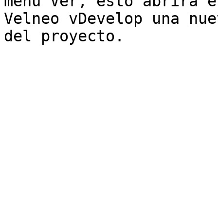
menú Ver, esto abrirá e
Velneo vDevelop una nue