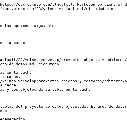
https://doc.velneo.com/llms.txt). Markdown versions of d
/doc.velneo.com/23/velneo-vdataclient/utilidades.md).

e las opciones siguientes:

en la caché:

ablas](/23/velneo-vdevelop/proyectos-objetos-y-editores/
cto-de-datos.md) ejecutado:

as en la caché.

la caché.

/velneo-vdevelop/proyectos-objetos-y-editores/editores/a
a caché.

as y los objetos de la tabla en la caché.

tablas del proyecto de datos ejecutado. El área de datos
etc.

egeneración.
