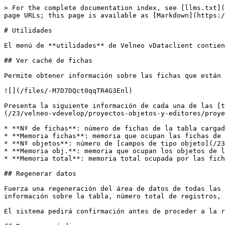
> For the complete documentation index, see [llms.txt](
page URLs; this page is available as [Markdown](https:/
# Utilidades

El menú de **utilidades** de Velneo vDataclient contien
## Ver caché de fichas

Permite obtener información sobre las fichas que están 
![](/files/-M7D7DQct0qqTR4G3Enl)

Presenta la siguiente información de cada una de las [t
(/23/velneo-vdevelop/proyectos-objetos-y-editores/proye
* **Nº de fichas**: número de fichas de la tabla cargad
* **Memoria fichas**: memoria que ocupan las fichas de 
* **Nº objetos**: número de [campos de tipo objeto](/23
* **Memoria obj.**: memoria que ocupan los objetos de l
* **Memoria total**: memoria total ocupada por las fich
## Regenerar datos

Fuerza una regeneración del área de datos de todas las 
información sobre la tabla, número total de registros, 
El sistema pedirá confirmación antes de proceder a la r