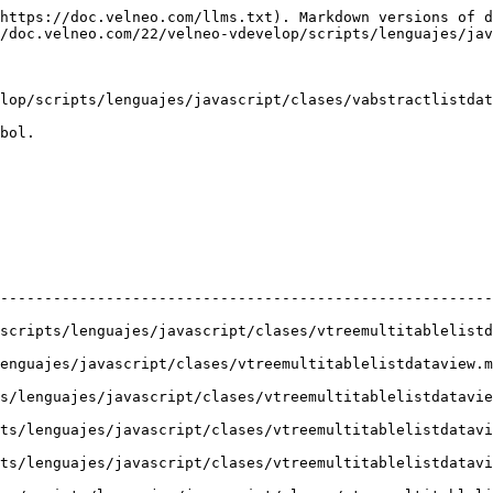
https://doc.velneo.com/llms.txt). Markdown versions of d
/doc.velneo.com/22/velneo-vdevelop/scripts/lenguajes/jav
lop/scripts/lenguajes/javascript/clases/vabstractlistdat
bol.

--------------------------------------------------------
lenguajes/javascript/clases/vtreemultitablelistdataview.md#expand
pt/clases/vtreemultitablelistdataview.md#indentation)()                   
vascript/clases/vtreemultitablelistdataview.md#isheaderhidden)()       
javascript/clases/vtreemultitablelistdataview.md#itemsexpandable)()   
javascript/clases/vtreemultitablelistdataview.md#rootisdecorated)()   