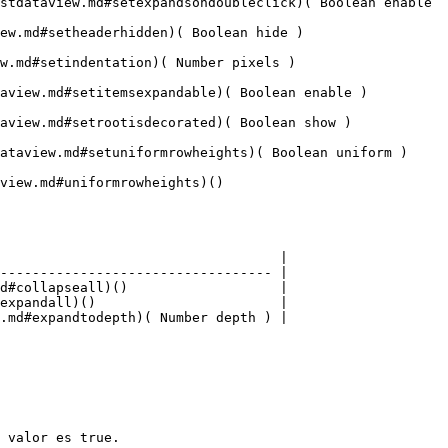
stdataview.md#setexpandsondoubleclick)( Boolean enable 
rhidden)( Boolean hide )                   
tion)( Number pixels )                    
d#setitemsexpandable)( Boolean enable )           
setrootisdecorated)( Boolean show )             
iew.md#setuniformrowheights)( Boolean uniform )      
ts)()                             
                                   |

---------------------------------- |

d#collapseall)()                   |

expandall)()                       |

.md#expandtodepth)( Number depth ) |

 valor es true.
