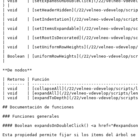
| void    | [setExpandsOnDoubleClick](/22/velneo-vdevel
) |

| void    | [setHeaderHidden](/22/velneo-vdevelop/scripts/leng
|

| void    | [setIndentation](/22/velneo-vdevelop/scripts/lengu
|

| void    | [setItemsExpandable](/22/velneo-vdevelop/scrip
|

| void    | [setRootIsDecorated](/22/velneo-vdevelop/script
|

| void    | [setUniformRowHeights](/22/velneo-vdevelop/sc
|

| Boolean | [uniformRowHeights](/22/velneo-vdevelop/scripts/lengua
|

**De nodos**

| Retorno | Función                                    
| ------- | -------------------------------------------
| void    | [collapseAll](/22/velneo-vdevelop/scripts/l
| void    | [expandAll](/22/velneo-vdevelop/scripts/len
| void    | [expandToDepth](/22/velneo-vdevelop/scripts
## Documentación de funciones

### Funciones generales

#### Boolean expandsOnDoubleClick() <a href="#expandson
Esta propiedad permite fijar si los ítems del árbol se 