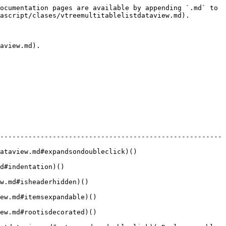
ocumentation pages are available by appending `.md` to 
ascript/clases/vtreemultitablelistdataview.md).

aview.md).

-------------------------------------------------------
sondoubleclick)()                       
                      
                            
                              
                              