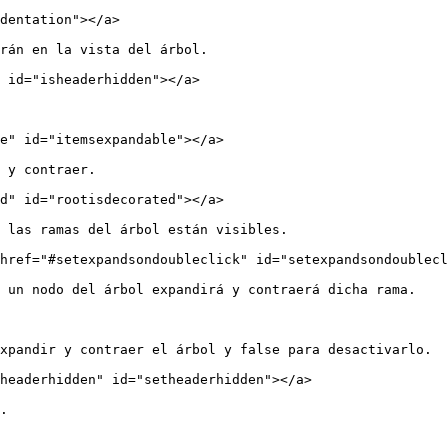
dentation"></a>

rán en la vista del árbol.

 id="isheaderhidden"></a>

e" id="itemsexpandable"></a>

 y contraer.

d" id="rootisdecorated"></a>

 las ramas del árbol están visibles.

href="#setexpandsondoubleclick" id="setexpandsondoublecl
 un nodo del árbol expandirá y contraerá dicha rama.

xpandir y contraer el árbol y false para desactivarlo.

headerhidden" id="setheaderhidden"></a>

.
