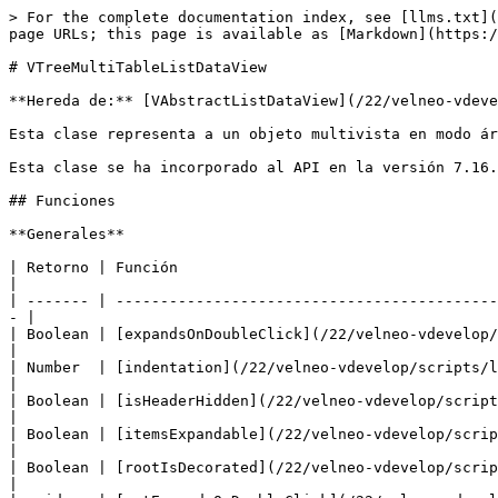
> For the complete documentation index, see [llms.txt](
page URLs; this page is available as [Markdown](https:/
# VTreeMultiTableListDataView

**Hereda de:** [VAbstractListDataView](/22/velneo-vdeve
Esta clase representa a un objeto multivista en modo ár
Esta clase se ha incorporado al API en la versión 7.16.

## Funciones

**Generales**

| Retorno | Función                                                                                                                                                     
|

| ------- | -------------------------------------------
- |

| Boolean | [expandsOnDoubleClick](/22/velneo-vdevelop/scripts/
|

| Number  | [indentation](/22/velneo-vdevelop/scripts/lenguajes/javascri
|

| Boolean | [isHeaderHidden](/22/velneo-vdevelop/scripts/lenguajes/ja
|

| Boolean | [itemsExpandable](/22/velneo-vdevelop/scripts/lenguajes/
|

| Boolean | [rootIsDecorated](/22/velneo-vdevelop/scripts/lenguajes/
|
