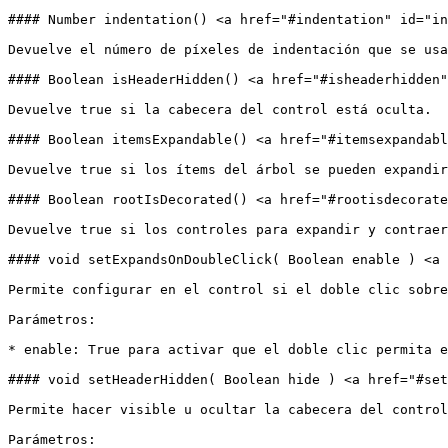
#### Number indentation() <a href="#indentation" id="in
Devuelve el número de píxeles de indentación que se usa
#### Boolean isHeaderHidden() <a href="#isheaderhidden"
Devuelve true si la cabecera del control está oculta.

#### Boolean itemsExpandable() <a href="#itemsexpandabl
Devuelve true si los ítems del árbol se pueden expandir
#### Boolean rootIsDecorated() <a href="#rootisdecorate
Devuelve true si los controles para expandir y contraer
#### void setExpandsOnDoubleClick( Boolean enable ) <a 
Permite configurar en el control si el doble clic sobre
Parámetros:

* enable: True para activar que el doble clic permita e
#### void setHeaderHidden( Boolean hide ) <a href="#set
Permite hacer visible u ocultar la cabecera del control
Parámetros:
